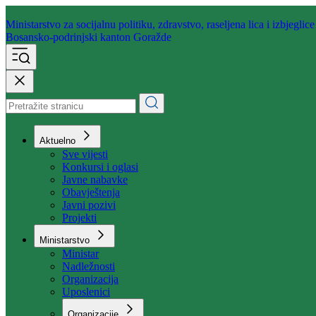
Ministarstvo za socijalnu politiku,
zdravstvo, raseljena lica i izbjeglice
Bosansko-podrinjski kanton Goražde
Aktuelno
Sve vijesti
Konkursi i oglasi
Javne nabavke
Obavještenja
Javni pozivi
Projekti
Ministarstvo
Ministar
Nadležnosti