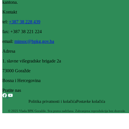
Potpisan ugovor za izgradnju ograde i kontrolne kapije sa
videonadzorom oko novoizgrađenog objekta JU „Dom za stara i
iznemogla lica“ Goražde
26.06.2026
Filtriraj rezultate po kategoriji
Vijesti (533)
Obavještenja (46)