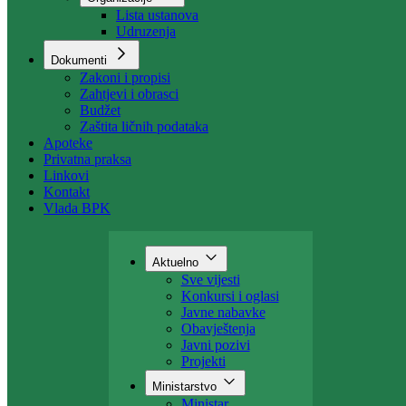
Organizacija
Uposlenici
Organizacije
Lista ustanova
Udruzenja
Dokumenti
Zakoni i propisi
Zahtjevi i obrasci
Budžet
Zaštita ličnih podataka
Apoteke
Privatna praksa
Linkovi
Kontakt
Vlada BPK
Aktuelno
Sve vijesti
Konkursi i oglasi
Javne nabavke
Obavještenja
Javni pozivi