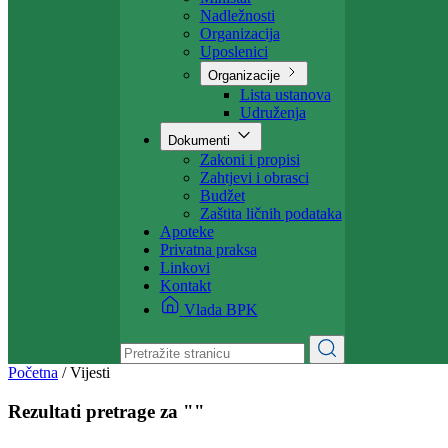
Projekti
Ministarstvo
Ministar
Nadležnosti
Organizacija
Uposlenici
Organizacije
Lista ustanova
Udruženja
Dokumenti
Zakoni i propisi
Zahtjevi i obrasci
Budžet
Zaštita ličnih podataka
Apoteke
Privatna praksa
Linkovi
Kontakt
Vlada BPK
Početna
/
Vijesti