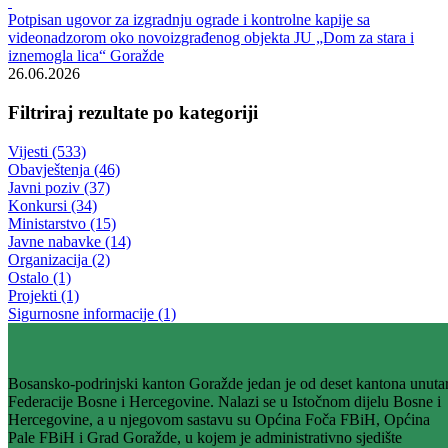
Rezultati pretrage za ""