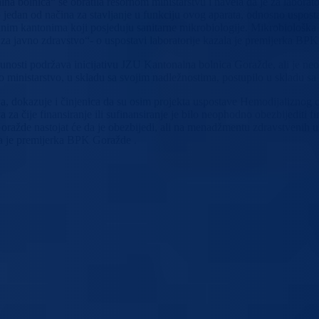
 bolnica“ se obratila resornom ministarstvu i navela da je za laborato
edan od načina za stavljanje u funkciju ovog aparata, odnosno uspostav
m kantonima koji posjeduju sanitarne mikrobiologije. Mikrobiološka s
od za javno zdravstvo“- o uspostavi laboratorije kazala je premijerka 
nosti podržava inicijativu JZU Kantonalna bolnica Goražde, ali je ne
 ministarstvo, u skladu sa svojim nadležnostima, postupilo u skladu s
a, dokazuje i činjenica da su osim projekta uspostave Hemodijaliznog c
a za čije finansiranje ili sufinansiranje je bilo neophodno obezbijediti f
e nastojat će da je obezbijedi, ali na menadžmentu zdravstvenih ustan
la je premijerka BPK Goražde .