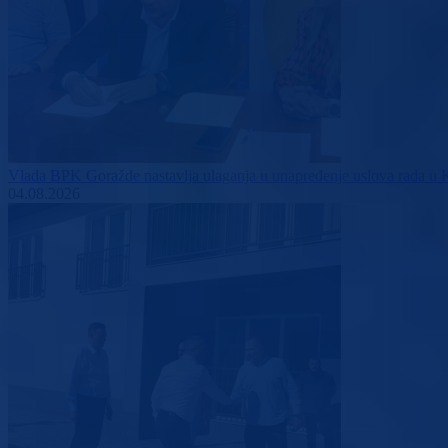
Vlada BPK Goražde nastavlja ulaganja u unapređenje uslova rada u 
04.08.2026