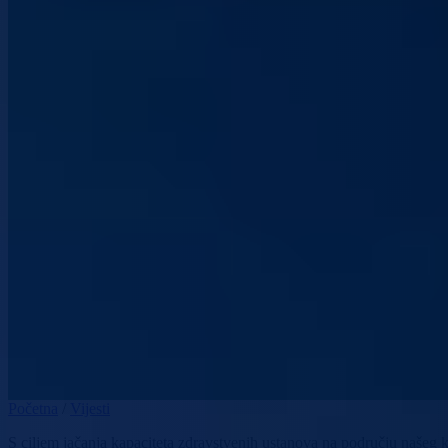
Početna
/
Vijesti
S ciljem jačanja kapaciteta zdravstvenih ustanova na području našeg