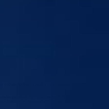
sti odbrane Ambasade SAD-a u BiH, osiguran je PCR aparat sa
 Goražde početkom mjeseca novembra 2021.godine, a prema riječima
lo obraditi do 96 briseva za detektovanje virusa.