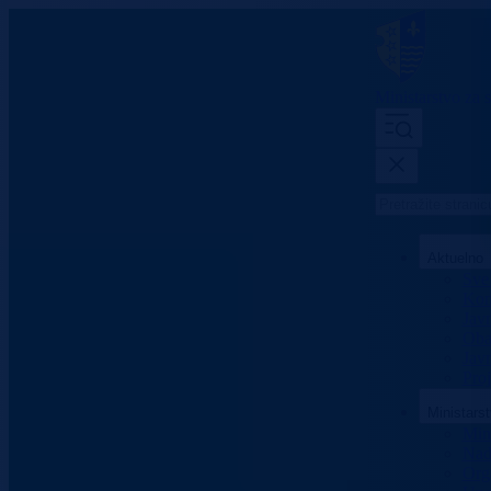
Ministarstvo za s
Aktuelno
Sve 
Konk
Jav
Oba
Javn
Proj
Ministars
Mini
Nad
Org