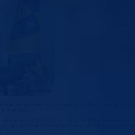
edstvom Američke komande za Evropu, putem Ureda za saradnju u obla
rugih oboljenja.
enjena na iznos od 119.472,62 KM, koji je uručen Kantonalnoj bolnici
ostora za formiranje laboratorije, u kojoj bi se na dnevnoj osnovi mog