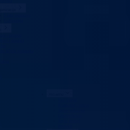
slenici
anizacije
Lista ustanova
Udruzenja
i
ni i propisi
jevi i obrasci
žet
ita ličnih podataka
raksa
K
Aktuelno
Sve vijesti
Konkursi i oglasi
Javne nabavke
Obavještenja
Javni pozivi
Projekti