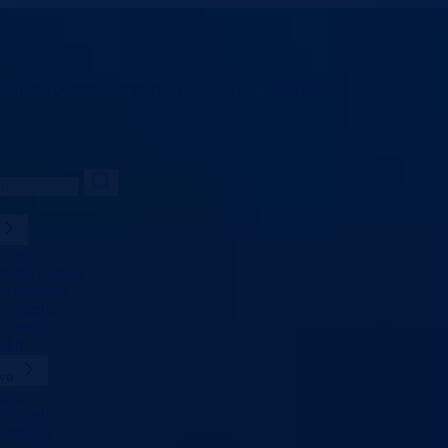
ocijalnu politiku,
zdravstvo, raseljena lica i izbjeglice
Bosansko-podrinj
vijesti
ursi i oglasi
ne nabavke
vještenja
i pozivi
ekti
tvo
star
ležnosti
anizacija