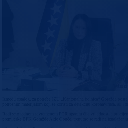
Između ostalog, za potrebe JZU „Kantonalna bolnica“ Goražde posr
potrošnim materijalom koji se koristi za detekciju koronavirusa, ali i d
Radi se o jednom savremenom PCR aparatu čija vrijednost je procij
premijerke BPK Goražde Aide Obuće, trenutno se radi na iznalaženju pr