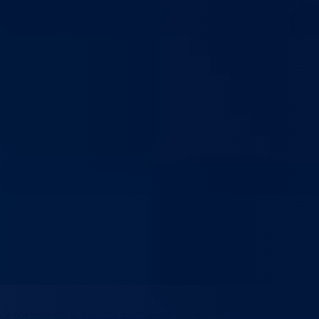
žde obezbijedila je vrijednu medicinsku opremu