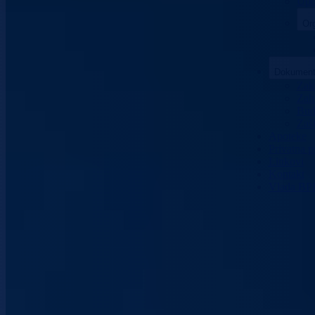
Upo
Org
Dokument
Zako
Zaht
Bud
Zašt
Apoteke
Privatna p
Linkovi
Kontakt
Vlada BP