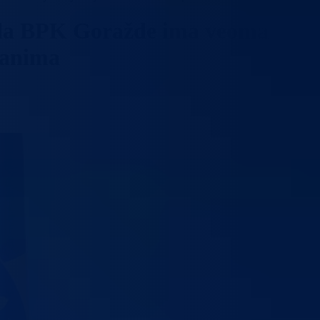
lada BPK Goražde ima veoma
đanima