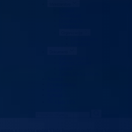
Ministarstvo
Ministar
Nadležnosti
Organizacija
Uposlenici
Organizacije
Lista ustanova
Udruženja
Dokumenti
Zakoni i propisi
Zahtjevi i obrasci
Budžet
Zaštita ličnih podataka
Apoteke
Privatna praksa
Linkovi
Kontakt
Vlada BPK
 kantona, u protekloj godini Vlada Bosansko-podrinjskog kantona Gora