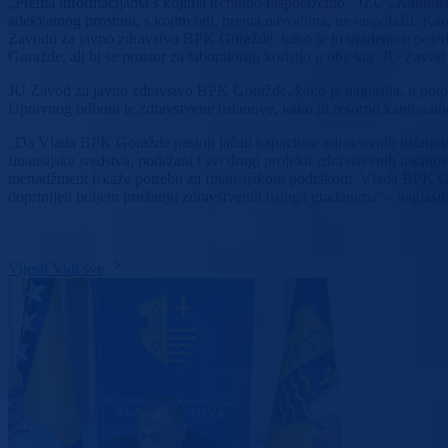
„Prema informacijama s kojima trenutno raspolažemo, JZU „Kantonalna
adekvatnog prostora, s kojim oni, prema navodima, ne raspolažu. Kao j
Zavodu za javno zdravstvo BPK Goražde, kako je to urađeno u pojedni
Goražde, ali bi se prostor za laboratoriju koristio u objektu JU Zav
JU Zavod za javno zdravstvo BPK Goražde, kako je naglasila, u potpu
Upravnog odbora te zdravstvene ustanove, kako bi resorno kantonalno
„Da Vlada BPK Goražde nastoji jačati kapacitete zdravstvnih ustanov
finansijska sredstva, podržani i svi drugi projekti zdravstvenih ustanov
menadžment iskaže potrebu za finansijskom podrškom, Vlada BPK Goražd
doprinijeti boljem pružanju zdravstvenih usluga građanima“- naglasi
Vijesti
Vidi sve