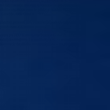
rijsko ispitivanje u skladu sa Pravilnikom neophodno posjedovanje
e laboratorije oni vide u formiranju mikrobiološkog laboratorija pri
lužba organizaciono bi i dalje pripadala JZU Kantonalnoj bolnici
BPK Goražde Aida Obuća.
ophodno provesti proceduru koja podrazumijeva dobijanje saglasnosti o
a pozitivnim zakonskim propisima.
entra pri JZU Kantonalna bolnica Goražde, za koji su izdvojena velika
inansijska sredstva. I u ovom slučaju, za uspostavu laboratorije, ukoliko
ova je da iskažu interes za realizaciju projekata koji će u konačnici,