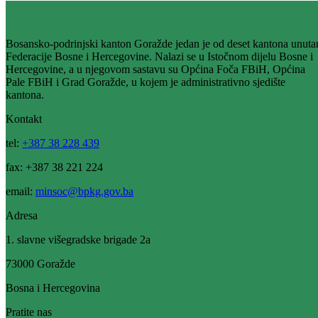
Prema podacima, na području BPK povećan broj oboljelih od
dijabetesa
14.11.2013