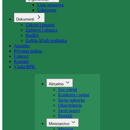
Organizacija
Uposlenici
Organizacije
Lista ustanova
Udruzenja
Dokumenti
Zakoni i propisi
Zahtjevi i obrasci
Budžet
Zaštita ličnih podataka
Apoteke
Privatna praksa
Linkovi
Kontakt
Vlada BPK
Aktuelno
Sve vijesti
Konkursi i oglasi
Javne nabavke
Obavještenja
Javni pozivi