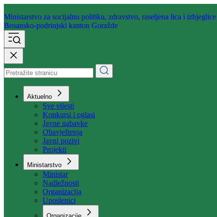
Ministarstvo za socijalnu politiku,
zdravstvo, raseljena lica i izbjeglice
Bosansko-podrinjski kanton Goražde
Aktuelno
Sve vijesti
Konkursi i oglasi
Javne nabavke
Obavještenja
Javni pozivi
Projekti
Ministarstvo
Ministar
Nadležnosti