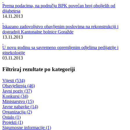
Rezultati pretrage za ""