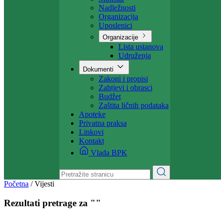
Projekti
Ministarstvo
Ministar
Nadležnosti
Organizacija
Uposlenici
Organizacije
Lista ustanova
Udruženja
Dokumenti
Zakoni i propisi
Zahtjevi i obrasci
Budžet
Zaštita ličnih podataka
Apoteke
Privatna praksa
Linkovi
Kontakt
Vlada BPK
Početna
/
Vijesti