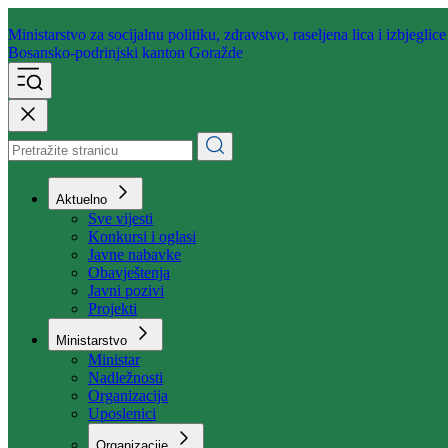
Ministarstvo za socijalnu politiku,
zdravstvo, raseljena lica i izbjeglice
Bosansko-podrinjski kanton Goražde
Aktuelno
Sve vijesti
Konkursi i oglasi
Javne nabavke
Obavještenja
Javni pozivi
Projekti
Ministarstvo
Ministar
Nadležnosti