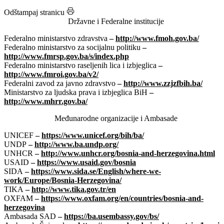
Linkovi
Odštampaj stranicu
Državne i Federalne institucije
Federalno ministarstvo zdravstva
–
http://www.fmoh.gov.ba/
Federalno ministarstvo za socijalnu politiku
–
http://www.fmrsp.gov.ba/s/index.php
Federalno ministarstvo raseljenih lica i izbjeglica
–
http://www.fmroi.gov.ba/v2/
Federalni zavod za javno zdravstvo
–
http://www.zzjzfbih.ba/
Ministarstvo za ljudska prava i izbjeglica BiH
–
http://www.mhrr.gov.ba/
Međunarodne organizacije i Ambasade
UNICEF
–
https://www.unicef.org/bih/ba/
UNDP
–
http://www.ba.undp.org/
UNHCR
–
http://www.unhcr.org/bosnia-and-herzegovina.html
USAID
–
https://www.usaid.gov/bosnia
SIDA
–
https://www.sida.se/English/where-we-
work/Europe/Bosnia-Herzegovina/
TIKA
–
http://www.tika.gov.tr/en