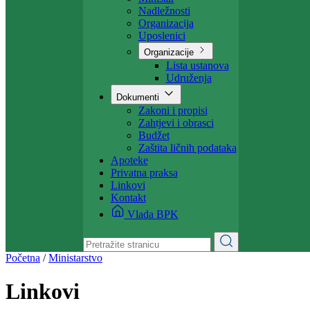
Projekti
Ministarstvo
Ministar
Nadležnosti
Organizacija
Uposlenici
Organizacije
Lista ustanova
Udruženja
Dokumenti
Zakoni i propisi
Zahtjevi i obrasci
Budžet
Zaštita ličnih podataka
Apoteke
Privatna praksa
Linkovi
Kontakt
Vlada BPK
Početna
/
Ministarstvo