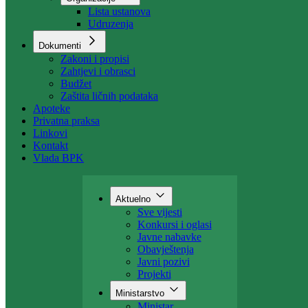
Organizacija
Uposlenici
Organizacije
Lista ustanova
Udruzenja
Dokumenti
Zakoni i propisi
Zahtjevi i obrasci
Budžet
Zaštita ličnih podataka
Apoteke
Privatna praksa
Linkovi
Kontakt
Vlada BPK
Aktuelno
Sve vijesti
Konkursi i oglasi
Javne nabavke
Obavještenja
Javni pozivi