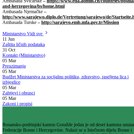
OXFAM
–
https://www.oxfam.org/en/countries/bosnia-and-
herzegovina
Ambasada SAD
–
https://ba.usembassy.gov/bs/
Ambasada Švicarske
–
https://www.eda.admin.ch/countries/bosnia
and-herzegovina/bs/home.html
Ambasada Njemačke
–
http://www.sarajewo.diplo.de/Vertretung/sarajewo/de/Startseite.
Ambasada Turske
–
http://sarajevo.emb.mfa.gov.tr/Mission
Ministarstvo
Vidi sve
11
Jun
Zaštita ličnih podataka
31
Oct
Kontakt (Ministarstvo)
05
Mar
Preuzimanja
05
Mar
Budžet Ministarstva za socijalnu politiku, zdravstvo, raseljena lica i
izbjeglice
05
Mar
Zahtjevi i obrasci
05
Mar
Zakoni i propisi