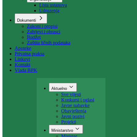
Organizacija
Uposlenici
Organizacije
Lista ustanova
Udruzenja
Dokumenti
Zakoni i propisi
Zahtjevi i obrasci
Budžet
Zaštita ličnih podataka
Apoteke
Privatna praksa
Linkovi
Kontakt
Vlada BPK
Aktuelno
Sve vijesti
Konkursi i oglasi
Javne nabavke
Obavještenja
Javni pozivi