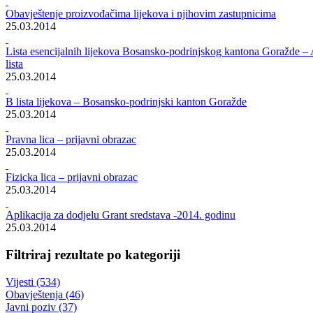
Rezultati pretrage za ""