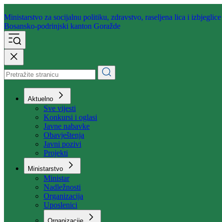
Ministarstvo za socijalnu politiku,
zdravstvo, raseljena lica i izbjeglice
Bosansko-podrinjski kanton Goražde
Aktuelno
Sve vijesti
Konkursi i oglasi
Javne nabavke
Obavještenja
Javni pozivi
Projekti
Ministarstvo
Ministar
Nadležnosti