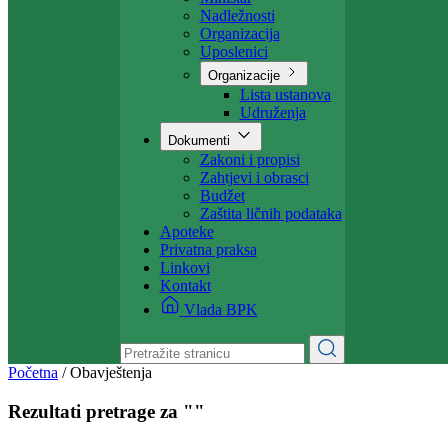
Projekti
Ministarstvo
Ministar
Nadležnosti
Organizacija
Uposlenici
Organizacije
Lista ustanova
Udruženja
Dokumenti
Zakoni i propisi
Zahtjevi i obrasci
Budžet
Zaštita ličnih podataka
Apoteke
Privatna praksa
Linkovi
Kontakt
Vlada BPK
Početna
/
Obavještenja