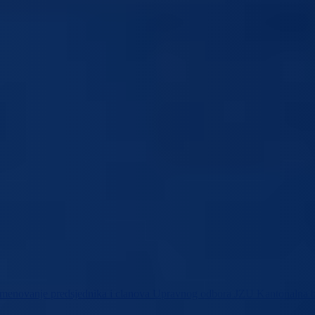
i imenovanje predsjednika i clanova Upravnog odbora JZU Kantonalna 