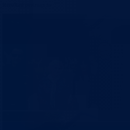
Rezultati pretrage za ""