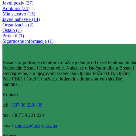
Upriličena posjeta pacijentima koji se nalaze na liječenju u
Kantonalnoj bolnici Goražde
19.09.2019