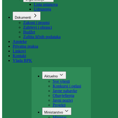
Organizacija
Uposlenici
Organizacije
Lista ustanova
Udruzenja
Dokumenti
Zakoni i propisi
Zahtjevi i obrasci
Budžet
Zaštita ličnih podataka
Apoteke
Privatna praksa
Linkovi
Kontakt
Vlada BPK
Aktuelno
Sve vijesti
Konkursi i oglasi
Javne nabavke
Obavještenja
Javni pozivi