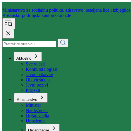
Ministarstvo za socijalnu politiku,
zdravstvo, raseljena lica i izbjeglice
Bosansko-podrinjski kanton Goražde
Aktuelno
Sve vijesti
Konkursi i oglasi
Javne nabavke
Obavještenja
Javni pozivi
Projekti
Ministarstvo
Ministar
Nadležnosti