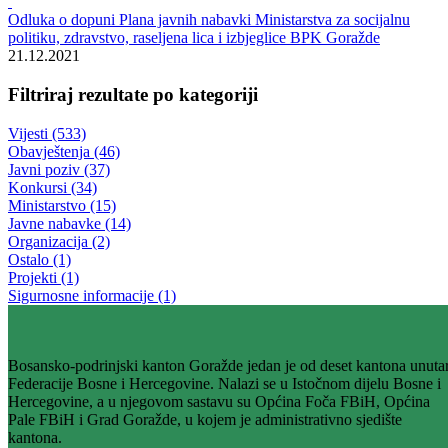
Rezultati pretrage za ""