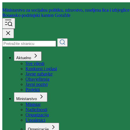
Ministarstvo za socijalnu politiku,
zdravstvo, raseljena lica i izbjeglice
Bosansko-podrinjski kanton Goražde
Aktuelno
Sve vijesti
Konkursi i oglasi
Javne nabavke
Obavještenja
Javni pozivi
Projekti
Ministarstvo
Ministar
Nadležnosti