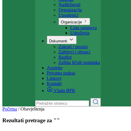
Projekti
Ministarstvo
Ministar
Nadležnosti
Organizacija
Uposlenici
Organizacije
Lista ustanova
Udruženja
Dokumenti
Zakoni i propisi
Zahtjevi i obrasci
Budžet
Zaštita ličnih podataka
Apoteke
Privatna praksa
Linkovi
Kontakt
Vlada BPK
Početna
/
Obavještenja