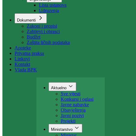
Organizacija
Uposlenici
Organizacije
Lista ustanova
Udruzenja
Dokumenti
Zakoni i propisi
Zahtjevi i obrasci
Budžet
Zaštita ličnih podataka
Apoteke
Privatna praksa
Linkovi
Kontakt
Vlada BPK
Aktuelno
Sve vijesti
Konkursi i oglasi
Javne nabavke
Obavještenja
Javni pozivi