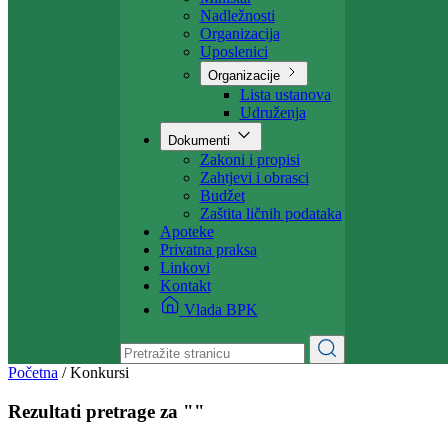
Projekti
Ministarstvo
Ministar
Nadležnosti
Organizacija
Uposlenici
Organizacije
Lista ustanova
Udruženja
Dokumenti
Zakoni i propisi
Zahtjevi i obrasci
Budžet
Zaštita ličnih podataka
Apoteke
Privatna praksa
Linkovi
Kontakt
Vlada BPK
Početna
/
Konkursi