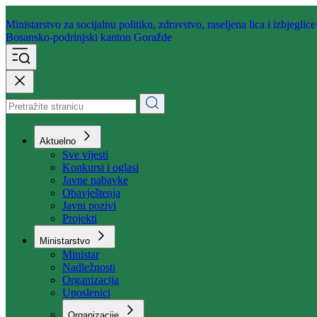
Ministarstvo za socijalnu politiku,
zdravstvo, raseljena lica i izbjeglice
Bosansko-podrinjski kanton Goražde
Aktuelno
Sve vijesti
Konkursi i oglasi
Javne nabavke
Obavještenja
Javni pozivi
Projekti
Ministarstvo
Ministar
Nadležnosti