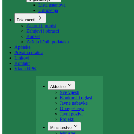
Organizacija
Uposlenici
Organizacije
Lista ustanova
Udruzenja
Dokumenti
Zakoni i propisi
Zahtjevi i obrasci
Budžet
Zaštita ličnih podataka
Apoteke
Privatna praksa
Linkovi
Kontakt
Vlada BPK
Aktuelno
Sve vijesti
Konkursi i oglasi
Javne nabavke
Obavještenja
Javni pozivi