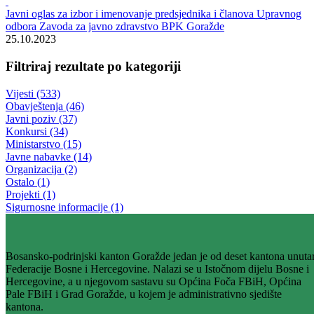
Rezultati pretrage za ""