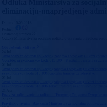
Odluka Ministarstva za socijaln
eliminaciju-unaprjedjenje admi
Datum: 15.05.2018.
Podijeli:
Odštampaj stranicu
Odluka Ministarstva za socijalnu politiku o usvajanju prijedloga-prep
Obavještenja
Vidi sve
24
Jul
Javni poziv za dostavu aplikacija ( zahtjeva i projekata) u vezi korište
Goražde, sa ekonomskog koda 615 100 – Kapitalni transferi za zdrav
01
Jul
Javni poziv za dostavu aplikacija (zahtjeva i projekata) u vezi korište
sa ekonomskog koda 615 100-Kapitalni transferi za zdravstvo
01
Jul
Javni poziv za dostavu aplikacija (zahtjeva i projekata) u vezi korište
sa ekonomskog koda 614 100-Tekući transferi za zdravstvo (od znača
21
Apr
Poziv za sudjelovanje na radionici “Promocija Programa Evropske unij
27
Feb
Pravilnik o javnim nabavkama Ministarstva za socijalnu politiku, zdra