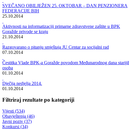
Rezultati pretrage za ""