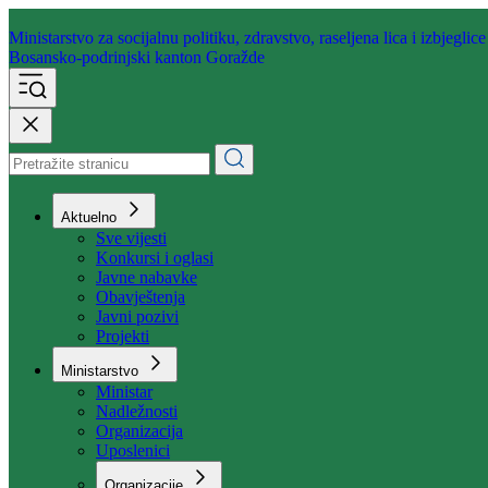
Ministarstvo za socijalnu politiku,
zdravstvo, raseljena lica i izbjeglice
Bosansko-podrinjski kanton Goražde
Aktuelno
Sve vijesti
Konkursi i oglasi
Javne nabavke
Obavještenja
Javni pozivi
Projekti
Ministarstvo
Ministar
Nadležnosti