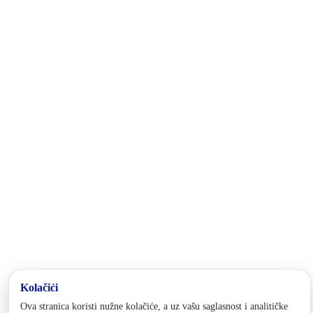
kantona.
Kontakt
tel:
+387 38 228 439
fax: +387 38 221 224
email:
minsoc@bpkg.gov.ba
Adresa
1. slavne višegradske brigade 2a
73000 Goražde
Bosna i Hercegovina
Pratite nas
Politika privatnosti i kolačića
Postavke kolačića
© 2025 Vlada BPK Goražde. Sva prava zadržana. Zabranjena reprodukcija bez dozvole.