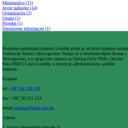
SVEČANO OBILJEŽEN 25. OKTOBAR – DAN PENZIONERA
FEDERACIJE BIH
25.10.2014