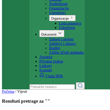
Projekti
Ministarstvo
Ministar
Nadležnosti
Organizacija
Uposlenici
Organizacije
Lista ustanova
Udruženja
Dokumenti
Zakoni i propisi
Zahtjevi i obrasci
Budžet
Zaštita ličnih podataka
Apoteke
Privatna praksa
Linkovi
Kontakt
Vlada BPK
Početna
/
Vijesti