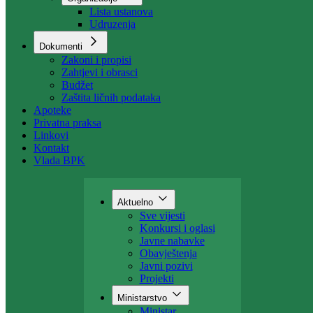
Organizacija
Uposlenici
Organizacije
Lista ustanova
Udruzenja
Dokumenti
Zakoni i propisi
Zahtjevi i obrasci
Budžet
Zaštita ličnih podataka
Apoteke
Privatna praksa
Linkovi
Kontakt
Vlada BPK
Aktuelno
Sve vijesti
Konkursi i oglasi
Javne nabavke
Obavještenja
Javni pozivi