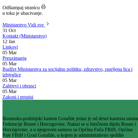
Zaštita ličnih podataka
Odštampaj stranicu
u toku je ubacivanje.
Ministarstvo
Vidi sve
31
Oct
Kontakt (Ministarstvo)
12
Jan
Linkovi
05
Mar
Preuzimanja
05
Mar
Budžet Ministarstva za socijalnu politiku, zdravstvo, raseljena lica i
izbjeglice
05
Mar
Zahtjevi i obrasci
05
Mar
Zakoni i propisi