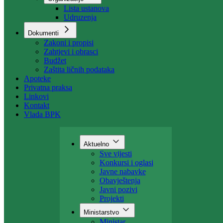
Organizacija
Uposlenici
Organizacije
Lista ustanova
Udruzenja
Dokumenti
Zakoni i propisi
Zahtjevi i obrasci
Budžet
Zaštita ličnih podataka
Apoteke
Privatna praksa
Linkovi
Kontakt
Vlada BPK
Aktuelno
Sve vijesti
Konkursi i oglasi
Javne nabavke
Obavještenja
Javni pozivi