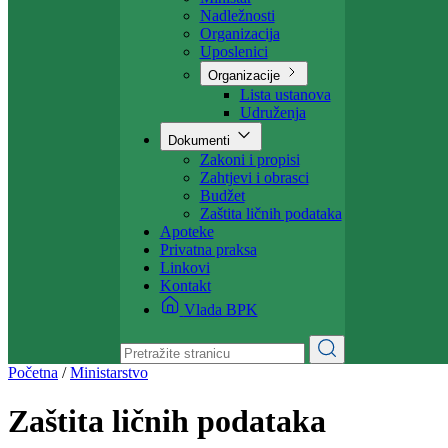
Projekti
Ministarstvo
Ministar
Nadležnosti
Organizacija
Uposlenici
Organizacije
Lista ustanova
Udruženja
Dokumenti
Zakoni i propisi
Zahtjevi i obrasci
Budžet
Zaštita ličnih podataka
Apoteke
Privatna praksa
Linkovi
Kontakt
Vlada BPK
Početna
/
Ministarstvo