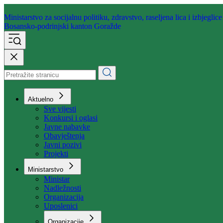
Ministarstvo za socijalnu politiku,
zdravstvo, raseljena lica i izbjeglice
Bosansko-podrinjski kanton Goražde
Aktuelno
Sve vijesti
Konkursi i oglasi
Javne nabavke
Obavještenja
Javni pozivi
Projekti
Ministarstvo
Ministar
Nadležnosti