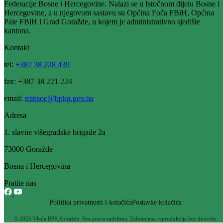
Za nabavku endoskopskog aparata Vlada BPK Goražde izdvojila
50.000 KM
26.11.2015