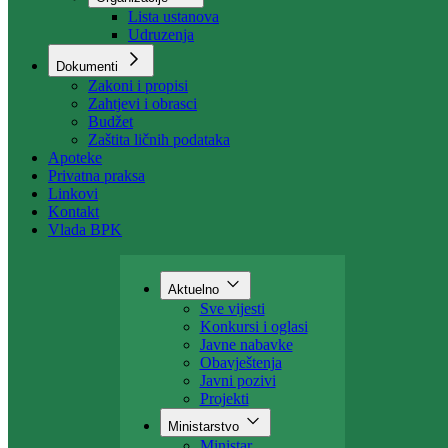
Organizacija
Uposlenici
Organizacije
Lista ustanova
Udruzenja
Dokumenti
Zakoni i propisi
Zahtjevi i obrasci
Budžet
Zaštita ličnih podataka
Apoteke
Privatna praksa
Linkovi
Kontakt
Vlada BPK
Aktuelno
Sve vijesti
Konkursi i oglasi
Javne nabavke
Obavještenja
Javni pozivi