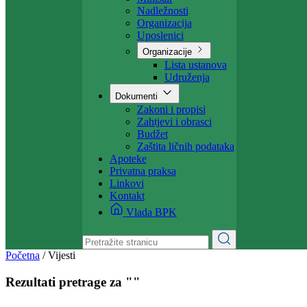
Projekti
Ministarstvo
Ministar
Nadležnosti
Organizacija
Uposlenici
Organizacije
Lista ustanova
Udruženja
Dokumenti
Zakoni i propisi
Zahtjevi i obrasci
Budžet
Zaštita ličnih podataka
Apoteke
Privatna praksa
Linkovi
Kontakt
Vlada BPK
Početna
/
Vijesti