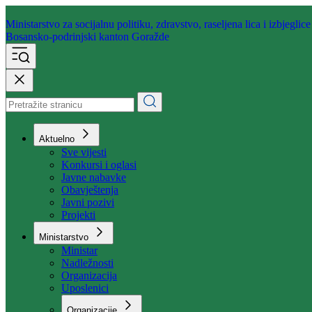
Ministarstvo za socijalnu politiku,
zdravstvo, raseljena lica i izbjeglice
Bosansko-podrinjski kanton Goražde
Aktuelno
Sve vijesti
Konkursi i oglasi
Javne nabavke
Obavještenja
Javni pozivi
Projekti
Ministarstvo
Ministar
Nadležnosti