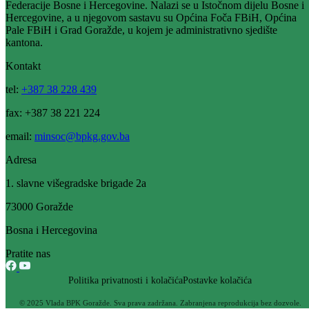
Razgovarano o problemima u funkcioniranju primarne i sekundarne
zdravstvene zaštite na području BPK Goražde
11.04.2019