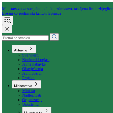
Ministarstvo za socijalnu politiku,
zdravstvo, raseljena lica i izbjeglice
Bosansko-podrinjski kanton Goražde
Aktuelno
Sve vijesti
Konkursi i oglasi
Javne nabavke
Obavještenja
Javni pozivi
Projekti
Ministarstvo
Ministar
Nadležnosti