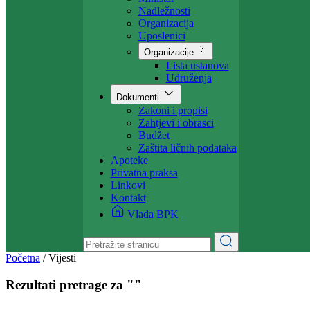
Projekti
Ministarstvo
Ministar
Nadležnosti
Organizacija
Uposlenici
Organizacije
Lista ustanova
Udruženja
Dokumenti
Zakoni i propisi
Zahtjevi i obrasci
Budžet
Zaštita ličnih podataka
Apoteke
Privatna praksa
Linkovi
Kontakt
Vlada BPK
Početna
/
Vijesti