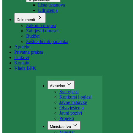
Organizacija
Uposlenici
Organizacije
Lista ustanova
Udruzenja
Dokumenti
Zakoni i propisi
Zahtjevi i obrasci
Budžet
Zaštita ličnih podataka
Apoteke
Privatna praksa
Linkovi
Kontakt
Vlada BPK
Aktuelno
Sve vijesti
Konkursi i oglasi
Javne nabavke
Obavještenja
Javni pozivi