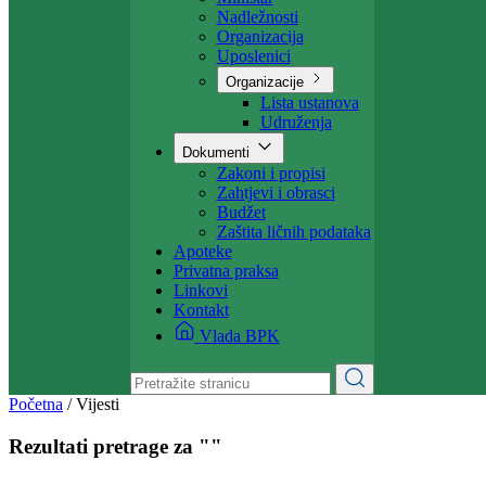
Projekti
Ministarstvo
Ministar
Nadležnosti
Organizacija
Uposlenici
Organizacije
Lista ustanova
Udruženja
Dokumenti
Zakoni i propisi
Zahtjevi i obrasci
Budžet
Zaštita ličnih podataka
Apoteke
Privatna praksa
Linkovi
Kontakt
Vlada BPK
Početna
/
Vijesti