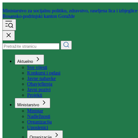
Ministarstvo za socijalnu politiku,
zdravstvo, raseljena lica i izbjeglice
Bosansko-podrinjski kanton Goražde
Aktuelno
Sve vijesti
Konkursi i oglasi
Javne nabavke
Obavještenja
Javni pozivi
Projekti
Ministarstvo
Ministar
Nadležnosti