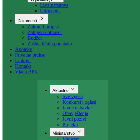
Organizacija
Uposlenici
Organizacije
Lista ustanova
Udruzenja
Dokumenti
Zakoni i propisi
Zahtjevi i obrasci
Budžet
Zaštita ličnih podataka
Apoteke
Privatna praksa
Linkovi
Kontakt
Vlada BPK
Aktuelno
Sve vijesti
Konkursi i oglasi
Javne nabavke
Obavještenja
Javni pozivi