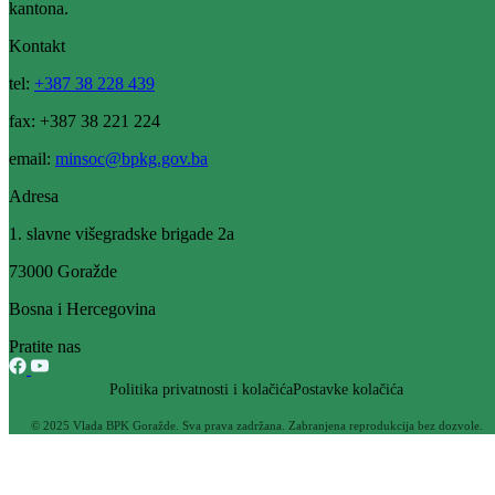
Pokrenute aktivnosti u vezi buduće saradnje JZU „Kantonalna
bolnica“ Goražde sa Općom bolnicom “Prim. dr. Abdulah Nakaš” u
Sarajevu
08.03.2023
Filtriraj rezultate po kategoriji
Vijesti (534)
Obavještenja (46)