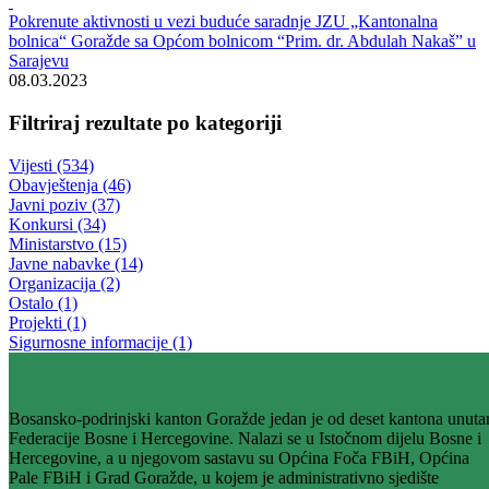
Rezultati pretrage za ""