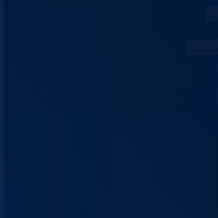
Upo
Org
Dokument
Zako
Zaht
Bud
Zašt
Apoteke
Privatna p
Linkovi
Kontakt
Vlada BP