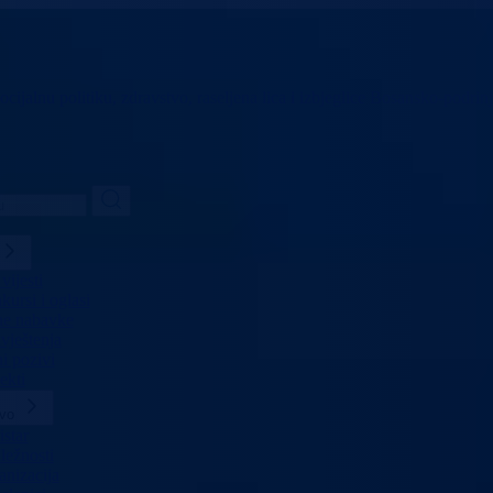
ocijalnu politiku,
zdravstvo, raseljena lica i izbjeglice
Bosansko-podrinj
vijesti
ursi i oglasi
ne nabavke
vještenja
i pozivi
ekti
tvo
star
ležnosti
anizacija