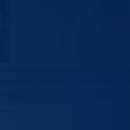
 za socijalnu politiku, zdravstvo, raseljene osobe i izbjeglice Alen P
oljšanje uslova rada u ovoj javnoj ustanovi, sa menadžmentom je razgov
 legalizaciji objekta doma, čime će se otvoriti nove mogućnosti za aplic
nike doma.