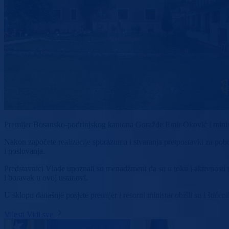
Premijer Bosansko-podrinjskog kantona Goražde Emir Oković i ministar
Nakon započete realizacije sporazuma i stvaranja pretpostavki za pob
i poslovanja.
Predstavnici Vlade upoznali su menadžment da su u toku i aktivnosti na
i boravak u ovoj ustanovi.
U sklopu današnje posjete premijer i resorni ministar obišli su i štiće
Vijesti
Vidi sve