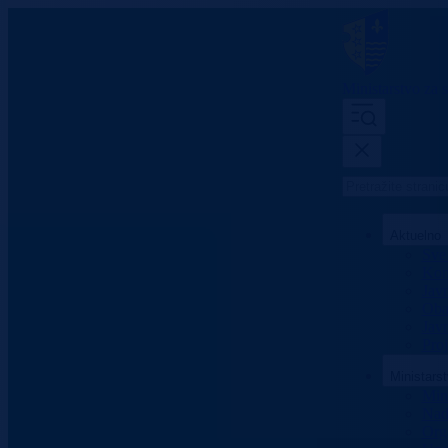
Ministarstvo za s
Aktuelno
Sve 
Konk
Jav
Oba
Javn
Proj
Ministars
Mini
Nad
Org