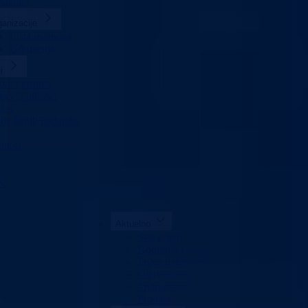
slenici
anizacije
Lista ustanova
Udruzenja
i
ni i propisi
jevi i obrasci
žet
ita ličnih podataka
raksa
K
Aktuelno
Sve vijesti
Konkursi i oglasi
Javne nabavke
Obavještenja
Javni pozivi
Projekti