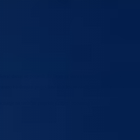
ašović danas su posjetili JU Dom za stara i iznemogla lica Goražde.
arano i o drugim projektima koji imaju za cilj unaprjeđenje njenog rad
iranje na različite projekte s ciljem dodatnog poboljšanja uslova za ra