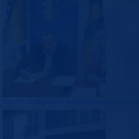
Vlada BPK Goražde nastavlja ulaganja u unapređenje uslova rada u 
04.08.2026