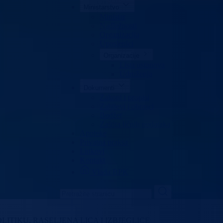
Ministarstvo
Ministar
Nadležnosti
Organizacija
Uposlenici
Organizacije
Lista ustanova
Udruženja
Dokumenti
Zakoni i propisi
Zahtjevi i obrasci
Budžet
Zaštita ličnih podataka
Apoteke
Privatna praksa
Linkovi
Kontakt
Vlada BPK
LITIKU, RASELJENA LICA I IZBJEGLICE