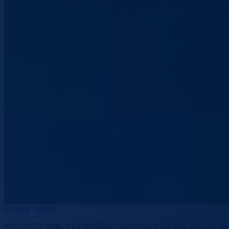
Početna
/
Vijesti
PREMIJER BPK-A GORAŽDE I MINISTAR ZA SOCIJALNU PO