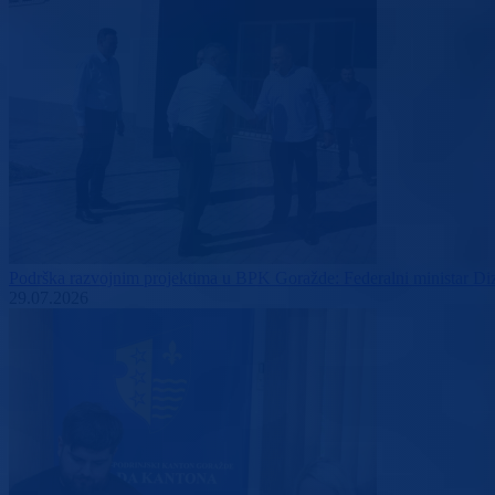
Podrška razvojnim projektima u BPK Goražde: Federalni ministar Dizda
29.07.2026