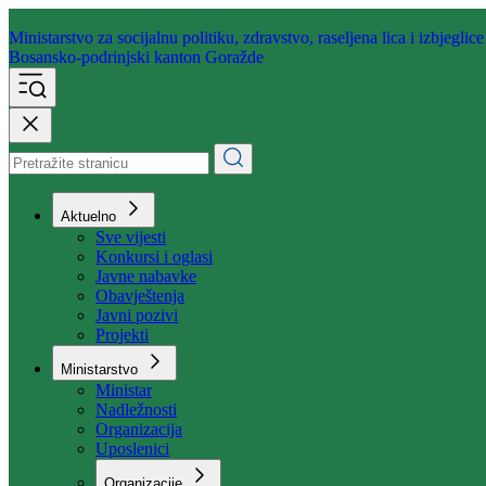
Ministarstvo za socijalnu politiku,
zdravstvo, raseljena lica i izbjeglice
Bosansko-podrinjski kanton Goražde
Aktuelno
Sve vijesti
Konkursi i oglasi
Javne nabavke
Obavještenja
Javni pozivi
Projekti
Ministarstvo
Ministar
Nadležnosti