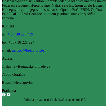
Potpisan ugovor za sanaciju i afaltiranje lokalnog puta Most–Gajina u
Mjesnoj zajednici Osanica
13.07.2026