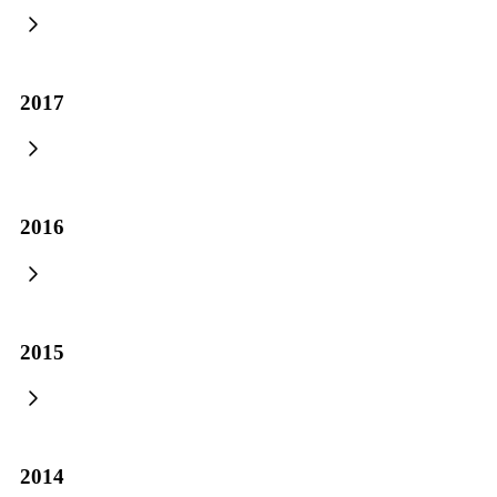
NASTAVLJA SE USPJEŠNA SARADNJA
Podrška razvojnim projektima u BPK Goražde: Federalni ministar
Dizdar obišao realizovane i aktuelne investicije
29.07.2026