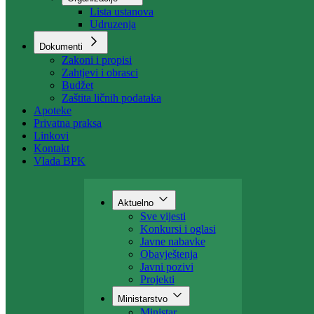
Organizacija
Uposlenici
Organizacije
Lista ustanova
Udruzenja
Dokumenti
Zakoni i propisi
Zahtjevi i obrasci
Budžet
Zaštita ličnih podataka
Apoteke
Privatna praksa
Linkovi
Kontakt
Vlada BPK
Aktuelno
Sve vijesti
Konkursi i oglasi
Javne nabavke
Obavještenja
Javni pozivi