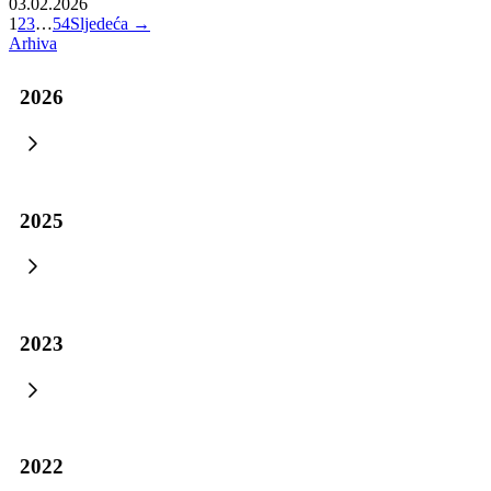
POTPISIVANJE UGOVORA O DODJELI FINANSIJSKIH
SREDSTAVA
Vlada BPK Goražde nastavlja ulaganja u unapređenje uslova rada u
Kantonalnoj bolnici Goražde
04.08.2026