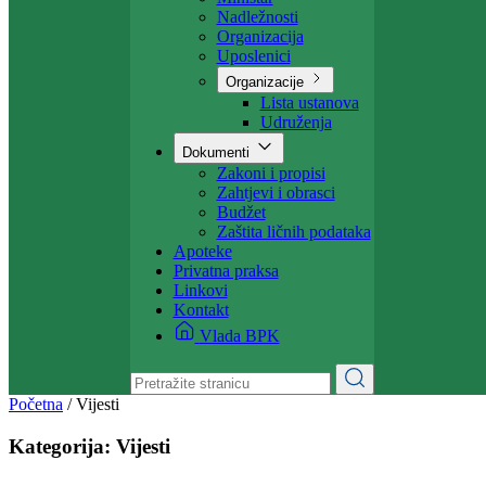
Projekti
Ministarstvo
Ministar
Nadležnosti
Organizacija
Uposlenici
Organizacije
Lista ustanova
Udruženja
Dokumenti
Zakoni i propisi
Zahtjevi i obrasci
Budžet
Zaštita ličnih podataka
Apoteke
Privatna praksa
Linkovi
Kontakt
Vlada BPK
Početna
/
Vijesti