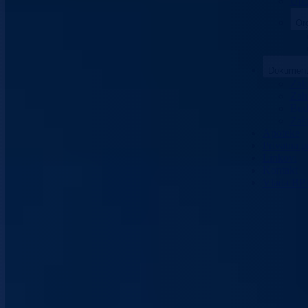
Upo
Org
Dokument
Zako
Zaht
Bud
Zašt
Apoteke
Privatna p
Linkovi
Kontakt
Vlada BP