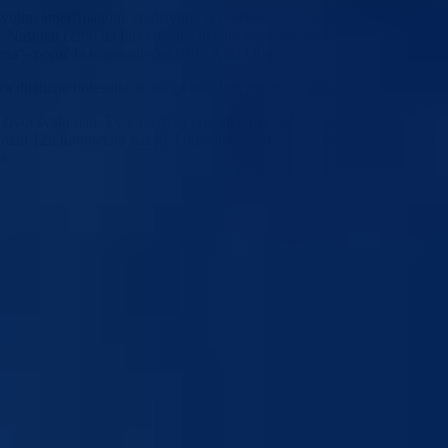
 svojim angažmanom, sredstvima iz budžeta kao i obezbjeđenjem
. Nastojat ćemo da liječenje pacijenata van kantona svedemo na
tona“- poručila je premijerka BPK Aida Obuća.
za dijalizne bolesnike te da ga nažalost mnogi od njih nisu dočekali.
život svaki dan. Evo, na ovoj vrućini valja otići u Sarajevo; u
oziti 12o kilometara nazad. Uglavnom, teško je ali eto, valjda će Bog
a.