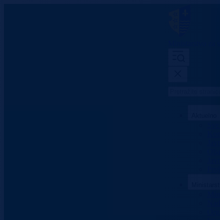
Ministarstvo za s
Aktuelno
Sve 
Konk
Jav
Oba
Javn
Proj
Ministars
Mini
Nad
Org