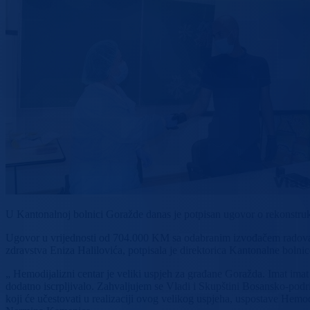
U Kantonalnoj bolnici Goražde danas je potpisan ugovor o rekonstrukci
Ugovor u vrijednosti od 704.000 KM sa odabranim izvođačem radova
zdravstva Eniza Halilovića, potpisala je direktorica Kantonalne bol
„ Hemodijalizni centar je veliki uspjeh za građane Goražda. Imat imat 
dodatno iscrpljivalo. Zahvaljujem se Vladi i Skupštini Bosansko-pod
koji će učestovati u realizaciji ovog velikog uspjeha, uspostave Hem