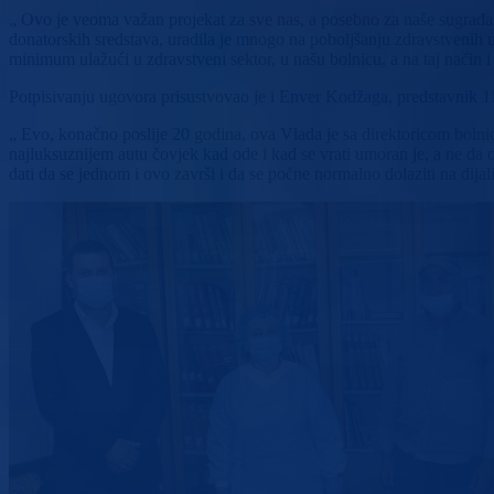
„ Ovo je veoma važan projekat za sve nas, a posebno za naše sugrađ
donatorskih sredstava, uradila je mnogo na poboljšanju zdravstvenih 
minimum ulažući u zdravstveni sektor, u našu bolnicu, a na taj nači
Potpisivanju ugovora prisustvovao je i Enver Kodžaga, predstavnik 11 d
„ Evo, konačno poslije 20 godina, ova Vlada je sa direktoricom bolnice 
najluksuznijem autu čovjek kad ode i kad se vrati umoran je, a ne da
dati da se jednom i ovo završi i da se počne normalno dolaziti na dija