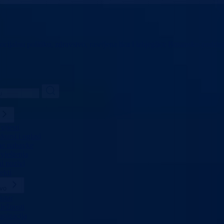
ocijalnu politiku,
zdravstvo, raseljena lica i izbjeglice
Bosansko-podrinj
vijesti
ursi i oglasi
ne nabavke
vještenja
i pozivi
ekti
tvo
star
ležnosti
anizacija