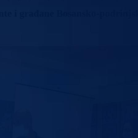
jente i građane Bosansko-podrin