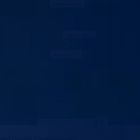
Ministarstvo
Ministar
Nadležnosti
Organizacija
Uposlenici
Organizacije
Lista ustanova
Udruženja
Dokumenti
Zakoni i propisi
Zahtjevi i obrasci
Budžet
Zaštita ličnih podataka
Apoteke
Privatna praksa
Linkovi
Kontakt
Vlada BPK
taciji i izgradnji Hemodijaliznog centra