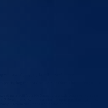
vog veoma značajnog projekta ušla u završnu fazu.
o-podrinjskog kantona Goražde Aide Obuće i kantonalnog ministra
ovati na relaciji Goražde-Sarajevo-Goražde četiri sata, koje ih je još
nata. Zahvaljujem se svim donatorima na upućenim donacijama i svima
sivanja ugovora direktorica Kantonalne bolnice Goražde prim. dr.