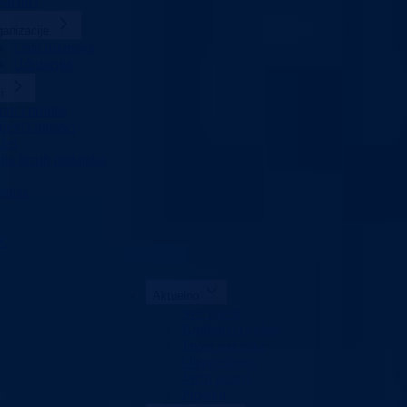
slenici
anizacije
Lista ustanova
Udruzenja
i
ni i propisi
jevi i obrasci
žet
ita ličnih podataka
raksa
K
Aktuelno
Sve vijesti
Konkursi i oglasi
Javne nabavke
Obavještenja
Javni pozivi
Projekti