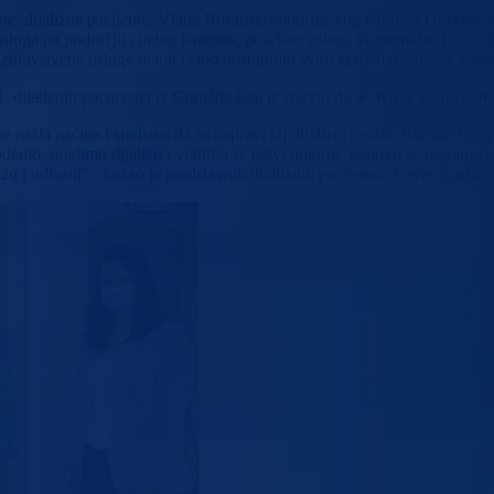
ane, dijalizne pacijente. Vlada Bosansko-podrinjskog kantona Goražde
usluga na području cijelog kantona, posebno usluga Kantonalne bolnice
n i zdravstvene usluge učinit ćemo dostupnim svim građanima našeg kan
ijaliznih pacijenata iz Goražda koji je izjavio da je ovo je veliki dan 
našla načina i sredstva da se napravi taj dijalizni centar. Borimo se za 
 odemo, uradimo dijalizu i vratimo se takvi umorni, ponovo se moramo v
lizu i odlaziti“- kazao je predstavnik dijaliznih pacijenata Enver Kodžag