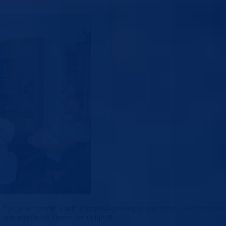
a čijoj je realizaciji Vlada Bosansko-podrinjskog kantona Goražde int
 rada današnjim činom sve vidljiviji.