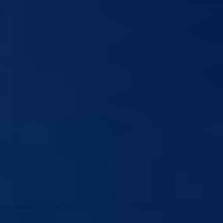
ezivno radila posljednjih godinu dana, kaže premijerka BPK Goražde Aid