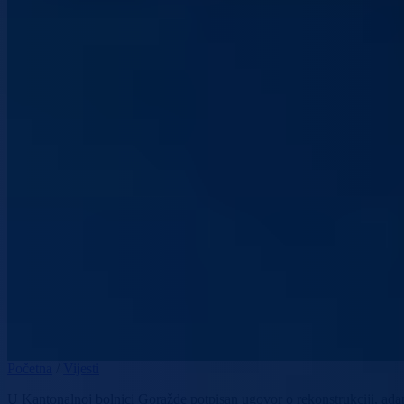
Početna
/
Vijesti
U Kantonalnoj bolnici Goražde potpisan ugovor o rekonstrukciji, adap