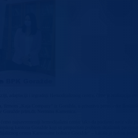
ji, adaptaciji i izgradnji Hemodijaliznog centra, čime je realizacija o
, firmom „Kaja Company“ iz Goražda, u prisustvu premijerke Bosansk
nice Goražde prim.dr. Nermina Kamenica.
ćemo najsavremeniji hemodijalizni centar tako da pacijenti neće više put
rinjskog kantona Goražde koji su prepoznali problem dijaliznih pacije
odijaliznog centra Kantonalne bolnice Goražde“ – kazala je nakon potpi