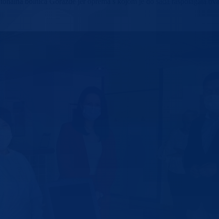
ntonalna bolnica Goražde jer oprema s kojom je do sada raspolagala ov