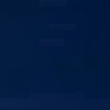
Ministarstvo
Ministar
Nadležnosti
Organizacija
Uposlenici
Organizacije
Lista ustanova
Udruženja
Dokumenti
Zakoni i propisi
Zahtjevi i obrasci
Budžet
Zaštita ličnih podataka
Apoteke
Privatna praksa
Linkovi
Kontakt
Vlada BPK
nici Goražde isporučen ultrazvučni aparat