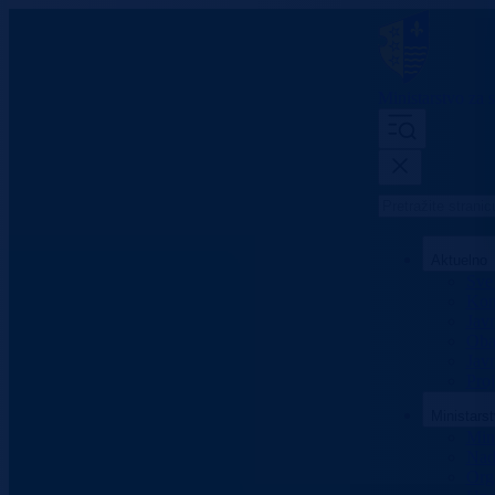
Ministarstvo za s
Aktuelno
Sve 
Konk
Jav
Oba
Javn
Proj
Ministars
Mini
Nad
Org