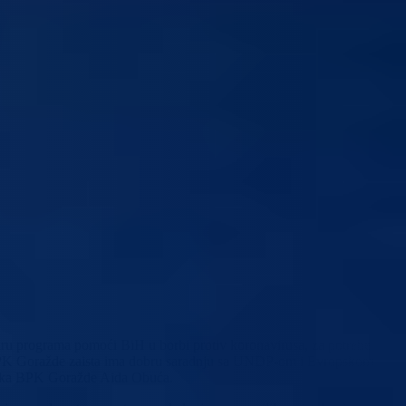
iru programa pomoći BiH u borbi protiv koronavirusa, za potrebe
 BPK Goražde zaista ima dobru saradnju sa UNDP-om i Evropskom
ijerka BPK Goražde Aida Obuća.