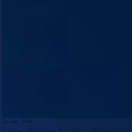
Početna
/
Vijesti
Zahvaljujući Misiji Evropske unije u BiH i UNDP- u, Kantonalnoj bol