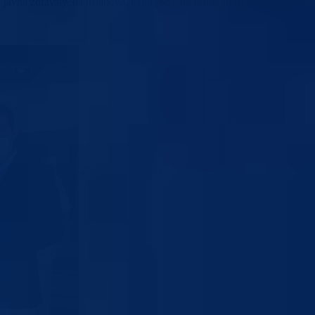
a javna zdravstvena ustanova, kako je ovom prilikom istaknula