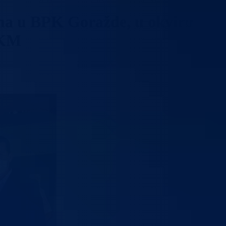
ema u BPK Goražde, u okviru
 KM