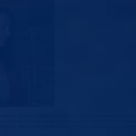
 potrebe i finansijske mogućnosti Bosansko-podrinjskog kantona, u okv
donacije, koje slobodno mogu procijeniti na oko 300.000 KM. Vlada
nstitucije vlasti i zdravstvene institucije u BPK Goražde“-ističe prem