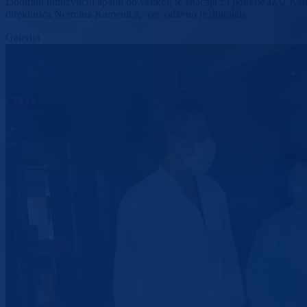
Donirani ultrazvučni aparat od velikog je značaja za potrebe JZU Ka
direktorica Nermina Kamenica, već odavno je dotrajala.
Galerija