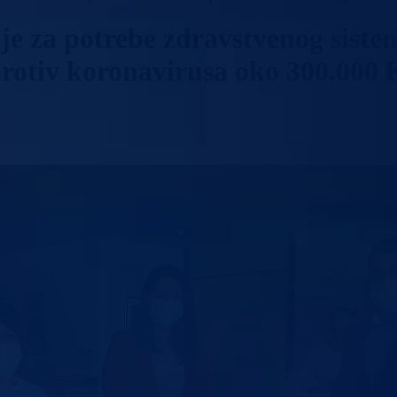
ije za potrebe zdravstvenog sist
rotiv koronavirusa oko 300.000