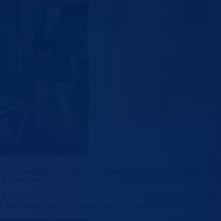
at čiju nabavku je finansirala Evropska unija u okviru programa pomo
e i premijerka BPK Goražde Aida Obuća te resorni ministar Eniz Hali
u okviru ovog projekta JZU Kantonalnoj bolnici Goražde , pored ultraz
e Aide Obuće, radi se o donaciji čija je vrijednost oko 300.000 KM.