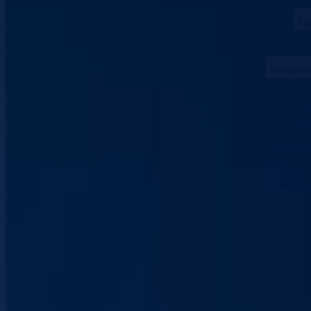
Upo
Org
Dokument
Zako
Zaht
Bud
Zašt
Apoteke
Privatna p
Linkovi
Kontakt
Vlada BP