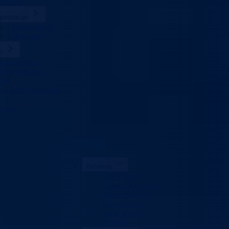
slenici
anizacije
Lista ustanova
Udruzenja
i
ni i propisi
jevi i obrasci
žet
ita ličnih podataka
raksa
K
Aktuelno
Sve vijesti
Konkursi i oglasi
Javne nabavke
Obavještenja
Javni pozivi
Projekti