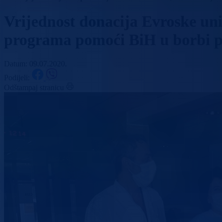
Vrijednost donacija Evroske un
programa pomoći BiH u borbi p
Datum: 09.07.2020.
Podijeli:
Odštampaj stranicu