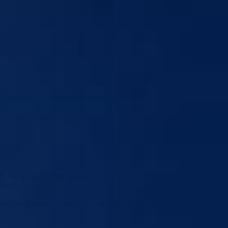
ći BiH u borbi protiv koronavirusa (COVID-19), a kojeg provodi
lović.
vučnog aparata, doniran je i mobilni RTG aparat te respirator kao i