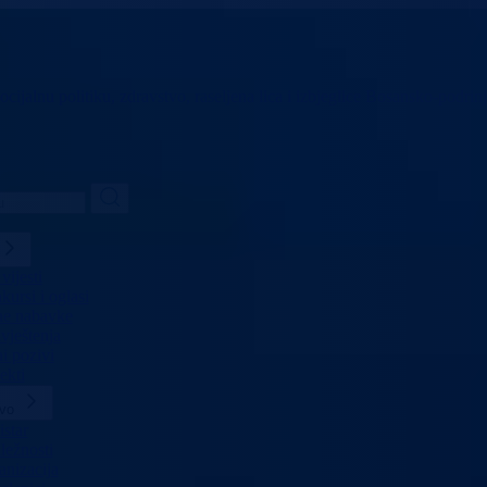
ocijalnu politiku,
zdravstvo, raseljena lica i izbjeglice
Bosansko-podrinj
vijesti
ursi i oglasi
ne nabavke
vještenja
i pozivi
ekti
tvo
star
ležnosti
anizacija