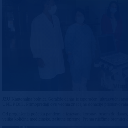
JZU Kantonalna bolnica Goražde danas je isporučen ultrazvučni apar
UNDP BiH. Primopredaji ove veoma značajne donacije prisustvovala j
Od proglašenja početka pandemije izazvane koronavirusom do danas, 
velika količina medicinske, zaštitne opreme. Prema riječima premijerk