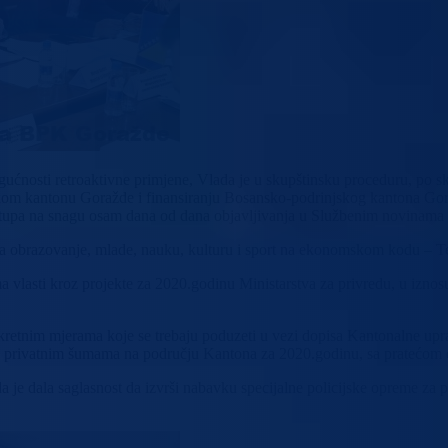
gućnosti retroaktivne primjene, Vlada je u skupštinsku proceduru, po
kom kantonu Goražde i finansiranju Bosansko-podrinjskog kantona Go
 stupa na snagu osam dana od dana objavljivanja u Službenim novinam
 za obrazovanje, mlade, nauku, kulturu i sport na ekonomskom kodu – T
 vlasti kroz projekte za 2020.godinu Ministarstva za privredu, u iznos
nkretnim mjerama koje se trebaju poduzeti u vezi dopisa Kantonalne upr
u privatnim šumama na području Kantona za 2020.godinu, sa pratećom 
 dala saglasnost da izvrši nabavku specijalne policijske opreme za po