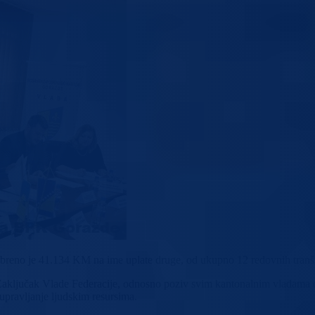
o je 41.134 KM na ime uplate druge, od ukupno 12 redovnih tranši za
a Zaključak Vlade Federacije, odnosno poziv svim kantonalnim vladama 
pravljanje ljudskim resursima.