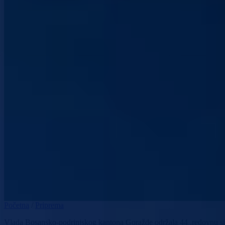
Početna
/
Priprema
Vlada Bosansko-podrinjskog kantona Goražde održala 44 .redovnu s