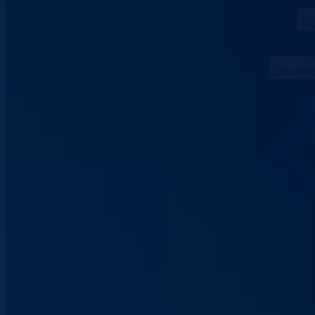
Upo
Org
Dokument
Zako
Zaht
Bud
Zašt
Apoteke
Privatna p
Linkovi
Kontakt
Vlada BP