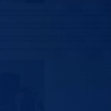
 sjednici odobrila je projekt „Uspostava dijaliznog centra u Goraždu“
edenog javnog poziva za finansiranje/sufinansiranje kapitalnih projekata
ada traži od organa upravljanja i rukovođenja JZU Kantonalna bolnice
 Dijaliznog centra na području Bosansko-podrinjskog kantona, a u skl
eri za zdravstvo(od značaja za Kanton) za 2020.godinu u iznosu od 26
jedit će kroz donacije i rebalans Budžeta za ovu godinu, s ciljem potp
u, rekonstrukciju i adaptaciju prostora i edukaciju medicinskog osoblj