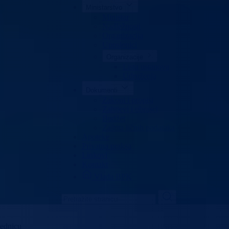
Ministarstvo
Ministar
Nadležnosti
Organizacija
Uposlenici
Organizacije
Lista ustanova
Udruženja
Dokumenti
Zakoni i propisi
Zahtjevi i obrasci
Budžet
Zaštita ličnih podataka
Apoteke
Privatna praksa
Linkovi
Kontakt
Vlada BPK
jednicu