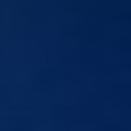
 2020.godinu, namijenjene za isplatu plaća i doprinosa.
da aktivno sudjeluju u aktivnostima Agencije za državnu službu