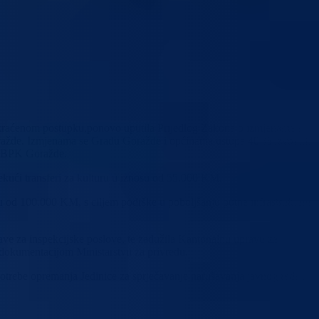
 skraćenom postupku,ponovo uputila Prijedlog Zakona o izmjenama i
ražde. Izmjenama se Gradu Goražde i općinama ustupa 40 % izvornih
a BPK Goražde.
ekući transferi za kulturu u iznosu od 55.000 KM.
u od 100.000 KM, s ciljem podrške u poboljšanju putne infrastrukture 
ave za inspekcijske poslove, te zadužila Kantonalnu upravu za
dokumentacijom Ministarstvu za privredu.
trebe opremanja Jedinice za sprječavanje narušavanja javnog reda i