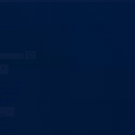
ocijalnu politiku,
zdravstvo, raseljena lica i izbjeglice
Bosansko-podrinj
vijesti
ursi i oglasi
ne nabavke
vještenja
i pozivi
ekti
tvo
star
ležnosti
anizacija