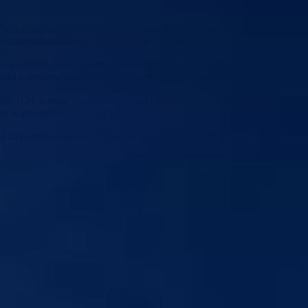
 pri Kantonalnoj bolnici Goražde predložen od strane Ministarstva za
 zdravstvenih ustanova s područja našeg kantona.
 Goražde da, u što kraćem vremenskom periodu, na transparentan i
adu s sa danas odobrenim projektom, stoji u zaključku Vlade.
0.000 KM, a kako je istaknuto, Vlada Bosansko-podrinjskog kantona
une implementacije ovog projekta.
a za potrebe uspostave Dijaliznog centra pri Kantonalnoj bolnici