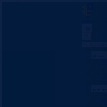
Ministarstvo za s
Aktuelno
Sve 
Konk
Jav
Oba
Javn
Proj
Ministars
Mini
Nad
Org