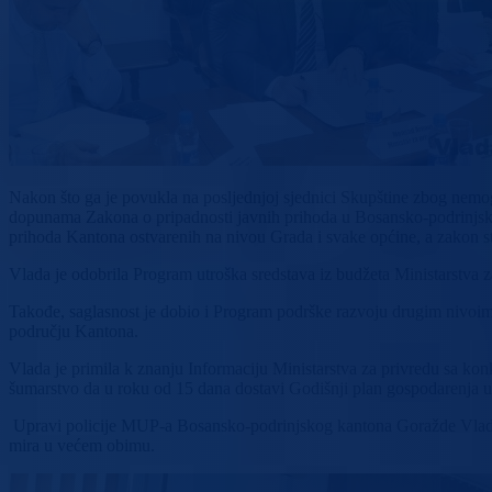
Nakon što ga je povukla na posljednjoj sjednici Skupštine zbog nemo
dopunama Zakona o pripadnosti javnih prihoda u Bosansko-podrinjs
prihoda Kantona ostvarenih na nivou Grada i svake općine, a zakon
Vlada je odobrila Program utroška sredstava iz budžeta Ministarstva
Takođe, saglasnost je dobio i Program podrške razvoju drugim nivoima
području Kantona.
Vlada je primila k znanju Informaciju Ministarstva za privredu sa ko
šumarstvo da u roku od 15 dana dostavi Godišnji plan gospodarenja 
Upravi policije MUP-a Bosansko-podrinjskog kantona Goražde Vlada je
mira u većem obimu.