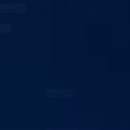
slenici
anizacije
Lista ustanova
Udruzenja
i
ni i propisi
jevi i obrasci
žet
ita ličnih podataka
raksa
K
Aktuelno
Sve vijesti
Konkursi i oglasi
Javne nabavke
Obavještenja
Javni pozivi
Projekti