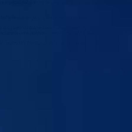
za urgentnu nabavku medicinske zaštitne opreme za zdravstvene radni
 područje Bosansko-podrinjskog kantona Goražde.
ju ovog kantona dok ne bude osigurana lokacija za uništavanje
 rješavanja ovog problema i određivanja nove lokacije.
rofesorice historije za direktora ove javne ustanove, na period od