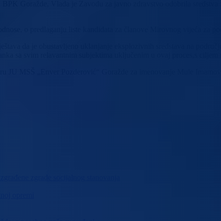
u BPK Goražde, Vlada je Zavodu za javno zdravstvo odobrila sredstva 
e odnose, o predlaganju liste kandidata za članove Mirovnog vijeća za
ještava da je obustavljeno uklanjanje eksplozivnih sredstava na područ
stanka sa svim relavantnim subjektima uključenim u ovaj proces,s ciljem
oru JU MSŠ „Enver Pozderović“ Goražde za imenovanje Mule Imamović, p
izgrađene zgrade socijalnog stanovanja
tnoj opremi