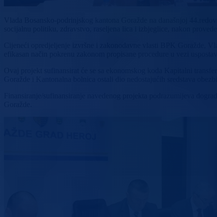
Vlada Bosansko-podrinjskog kantona Goražde na današnjoj 44.redovnoj
socijalnu politiku, zdravstvo, raseljena lica i izbjeglice, nakon prov
Cijeneći opredjeljenje izvršne i zakonodavne vlasti BPK Goražde, Vl
efikasan način pokrenu zakonom propisane procedure u vezi uspostave
Ovaj projekt sufinansirat će se sa ekonomskog koda Kapitalni transf
Goražde i Kantonalna bolnica ostali dio nedostajućih sredstava obezbi
Finansiranje/sufinansiranje navedenog projekta podrazumijeva dogradnj
Goražde.