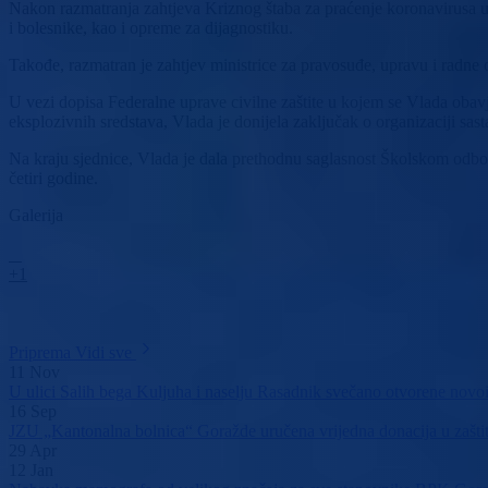
Nakon razmatranja zahtjeva Kriznog štaba za praćenje koronavirusa 
i bolesnike, kao i opreme za dijagnostiku.
Takođe, razmatran je zahtjev ministrice za pravosuđe, upravu i radn
U vezi dopisa Federalne uprave civilne zaštite u kojem se Vlada obav
eksplozivnih sredstava, Vlada je donijela zaključak o organizaciji sa
Na kraju sjednice, Vlada je dala prethodnu saglasnost Školskom odb
četiri godine.
Galerija
+1
Priprema
Vidi sve
11
Nov
U ulici Salih bega Kuljuha i naselju Rasadnik svečano otvorene novo
16
Sep
JZU „Kantonalna bolnica“ Goražde uručena vrijedna donacija u zašti
29
Apr
12
Jan