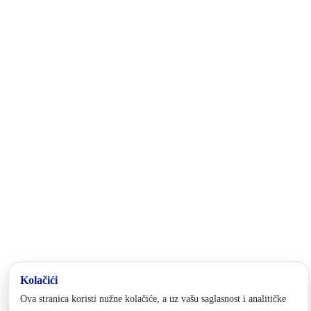
Pale FBiH i Grad Goražde, u kojem je administrativno sjedište
kantona.
Kontakt
tel:
+387 38 228 439
fax: +387 38 221 224
email:
minsoc@bpkg.gov.ba
Adresa
1. slavne višegradske brigade 2a
73000 Goražde
Bosna i Hercegovina
Pratite nas
Politika privatnosti i kolačića
Postavke kolačića
© 2025 Vlada BPK Goražde. Sva prava zadržana. Zabranjena reprodukcija bez dozvole.