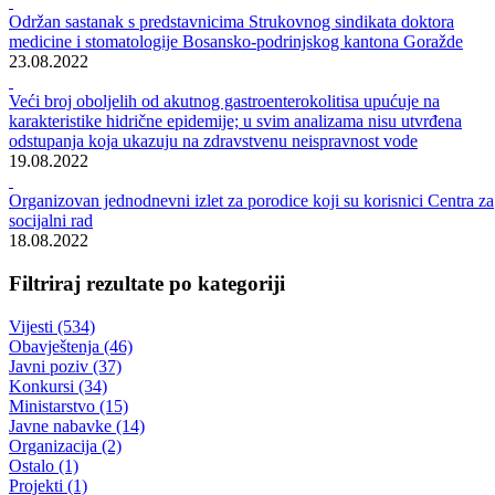
Rezultati pretrage za ""