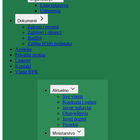
Organizacija
Uposlenici
Organizacije
Lista ustanova
Udruzenja
Dokumenti
Zakoni i propisi
Zahtjevi i obrasci
Budžet
Zaštita ličnih podataka
Apoteke
Privatna praksa
Linkovi
Kontakt
Vlada BPK
Aktuelno
Sve vijesti
Konkursi i oglasi
Javne nabavke
Obavještenja
Javni pozivi