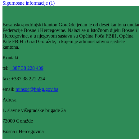
Održan sastanak s predstavnicima Strukovnog sindikata doktora
medicine i stomatologije Bosansko-podrinjskog kantona Goražde
23.08.2022