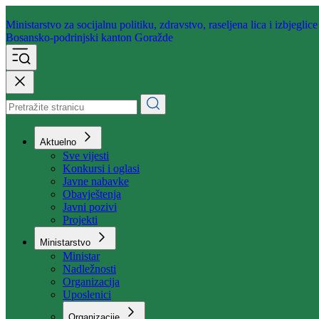
Ministarstvo za socijalnu politiku,
zdravstvo, raseljena lica i izbjeglice
Bosansko-podrinjski kanton Goražde
Aktuelno
Sve vijesti
Konkursi i oglasi
Javne nabavke
Obavještenja
Javni pozivi
Projekti
Ministarstvo
Ministar
Nadležnosti