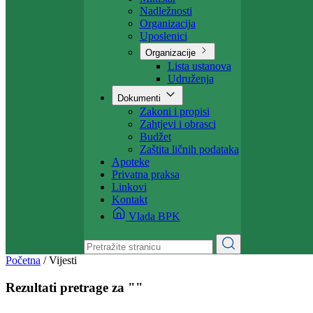
Projekti
Ministarstvo
Ministar
Nadležnosti
Organizacija
Uposlenici
Organizacije
Lista ustanova
Udruženja
Dokumenti
Zakoni i propisi
Zahtjevi i obrasci
Budžet
Zaštita ličnih podataka
Apoteke
Privatna praksa
Linkovi
Kontakt
Vlada BPK
Početna
/
Vijesti