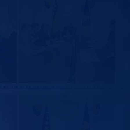
ologije i aneks Kolektivnog ugovora sa Nezavisnim strukovnim sindika