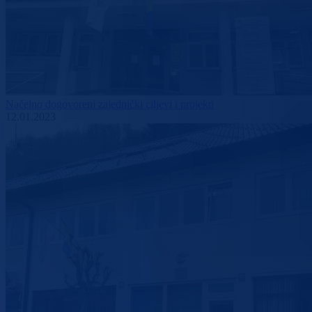
Načelno dogovoreni zajednički ciljevi i projekti
12.01.2023