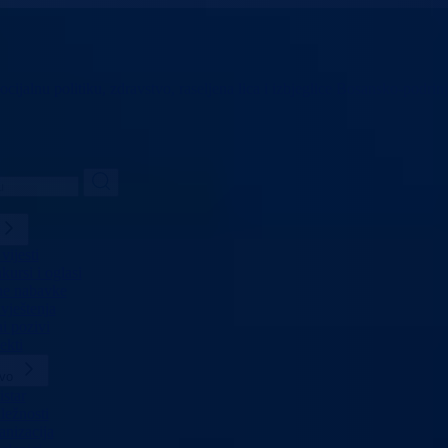
ocijalnu politiku,
zdravstvo, raseljena lica i izbjeglice
Bosansko-podrinj
vijesti
ursi i oglasi
ne nabavke
vještenja
i pozivi
ekti
tvo
star
ležnosti
anizacija