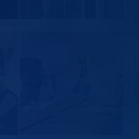
ćinu Pale u FBiH
ori o dodjeli sredstava