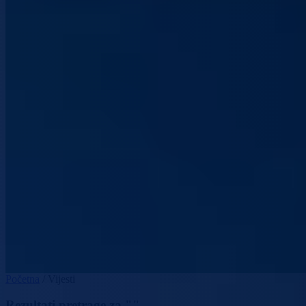
Početna
/
Vijesti
Rezultati pretrage za ""