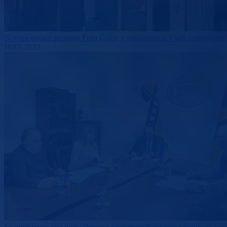
Novimenovani premijer Edin Ćulov s ministrima u Vladi posjetio op
10.01.2023
Sa predstavnicima menadžmenta zdravstvenih ustanova potpisani ugov