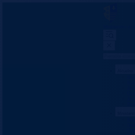
Ministarstvo za s
Aktuelno
Sve 
Konk
Jav
Oba
Javn
Proj
Ministars
Mini
Nad
Org