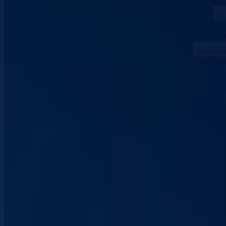
Upo
Org
Dokument
Zako
Zaht
Bud
Zašt
Apoteke
Privatna p
Linkovi
Kontakt
Vlada BP