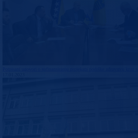
Potpisani ugovori o sufinansiranju projekata podrške zdravstvu kroz s
17.01.2023