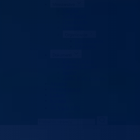
Ministarstvo
Ministar
Nadležnosti
Organizacija
Uposlenici
Organizacije
Lista ustanova
Udruženja
Dokumenti
Zakoni i propisi
Zahtjevi i obrasci
Budžet
Zaštita ličnih podataka
Apoteke
Privatna praksa
Linkovi
Kontakt
Vlada BPK