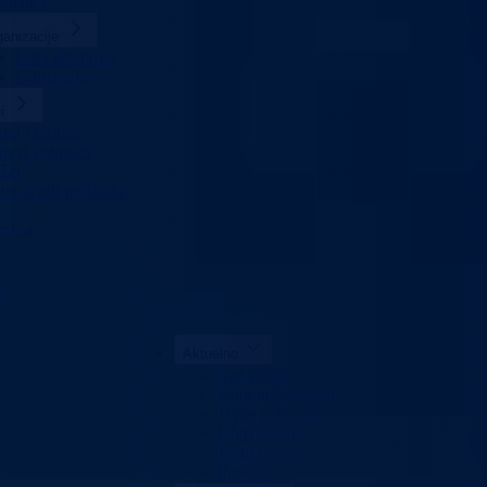
slenici
anizacije
Lista ustanova
Udruzenja
i
ni i propisi
jevi i obrasci
žet
ita ličnih podataka
raksa
K
Aktuelno
Sve vijesti
Konkursi i oglasi
Javne nabavke
Obavještenja
Javni pozivi
Projekti