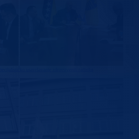
pecijalističko usavršavanje zdravstvenih radnika