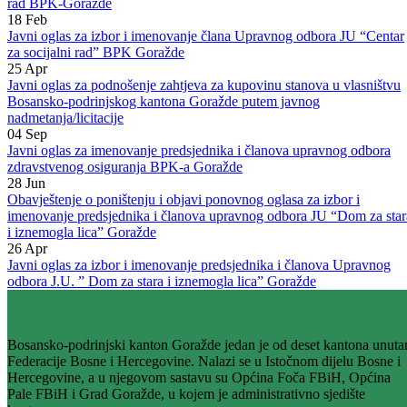
rad BPK-Goražde
18
Feb
Javni oglas za izbor i imenovanje člana Upravnog odbora JU “Centar
za socijalni rad” BPK Goražde
25
Apr
Javni oglas za podnošenje zahtjeva za kupovinu stanova u vlasništvu
Bosansko-podrinjskog kantona Goražde putem javnog
nadmetanja/licitacije
04
Sep
Javni oglas za imenovanje predsjednika i članova upravnog odbora
zdravstvenog osiguranja BPK-a Goražde
28
Jun
Obavještenje o poništenju i objavi ponovnog oglasa za izbor i
imenovanje predsjednika i članova upravnog odbora JU “Dom za star
i iznemogla lica” Goražde
26
Apr
Javni oglas za izbor i imenovanje predsjednika i članova Upravnog
odbora J.U. ” Dom za stara i iznemogla lica” Goražde