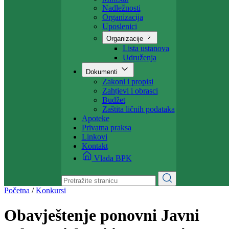
Nadležnosti
Organizacija
Uposlenici
Organizacije
Lista ustanova
Udruženja
Dokumenti
Zakoni i propisi
Zahtjevi i obrasci
Budžet
Zaštita ličnih podataka
Apoteke
Privatna praksa
Linkovi
Kontakt
Vlada BPK
Početna
/
Konkursi
Obavještenje ponovni Javni