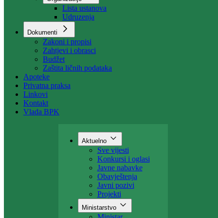
Lista ustanova
Udruzenja
Dokumenti
Zakoni i propisi
Zahtjevi i obrasci
Budžet
Zaštita ličnih podataka
Apoteke
Privatna praksa
Linkovi
Kontakt
Vlada BPK
Aktuelno
Sve vijesti
Konkursi i oglasi
Javne nabavke
Obavještenja
Javni pozivi
Projekti
Ministarstvo
Ministar