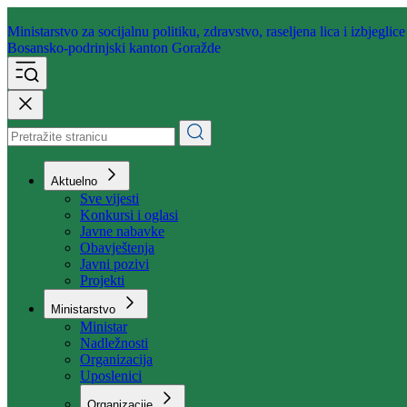
Ministarstvo za socijalnu politiku,
zdravstvo, raseljena lica i izbjeglice
Bosansko-podrinjski kanton Goražde
Aktuelno
Sve vijesti
Konkursi i oglasi
Javne nabavke
Obavještenja
Javni pozivi
Projekti
Ministarstvo
Ministar
Nadležnosti
Organizacija
Uposlenici
Organizacije