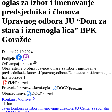
oglas za izbor i imenovanje
predsjednika i članova
Upravnog odbora JU “Dom za
stara i iznemogla lica” BPK
Goražde
Datum: 22.10.2024.
Podijeli:
Odštampaj stranicu
Obavjestenje-o-objavi-Javnog-oglasa-za-izbor-i-imenovanje-
predsjednika-i-clanova-Upravnog-odbora-Dom-za-stara-i-iznemogla-
lica-Gorazde-1
|
PDF
Preuzmi
Prijavni-obrazac-za-Javni-oglas
|
DOCX
Preuzmi
Obrazac-izjava
|
DOC
Preuzmi
Konkursi
Vidi sve
11
Jun
Javni konkurs za izbor i imenovanje direktora JU Centar za socijalni