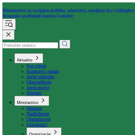
Ministarstvo za socijalnu politiku,
zdravstvo, raseljena lica i izbjeglice
Bosansko-podrinjski kanton Goražde
Aktuelno
Sve vijesti
Konkursi i oglasi
Javne nabavke
Obavještenja
Javni pozivi
Projekti
Ministarstvo
Ministar
Nadležnosti