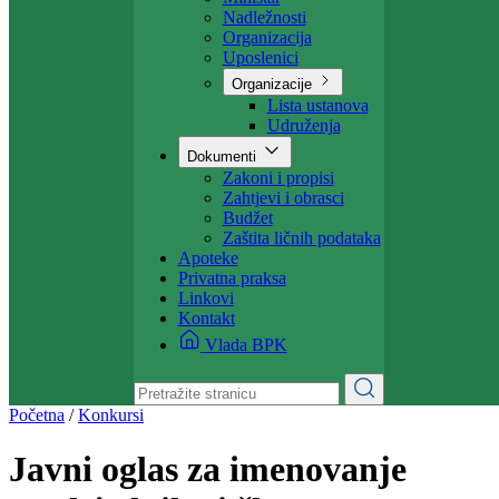
Projekti
Ministarstvo
Ministar
Nadležnosti
Organizacija
Uposlenici
Organizacije
Lista ustanova
Udruženja
Dokumenti
Zakoni i propisi
Zahtjevi i obrasci
Budžet
Zaštita ličnih podataka
Apoteke
Privatna praksa
Linkovi
Kontakt
Vlada BPK
Početna
/
Konkursi