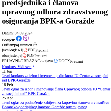
Javni oglas za imenovanje
predsjednika i članova
upravnog odbora zdravstvenog
osiguranja BPK-a Goražde
Datum: 04.09.2024.
Podijeli:
Odštampaj stranicu
javni-oglas-1
|
PDF
Preuzmi
obavjestenje
|
PDF
Preuzmi
PRIJAVNI-OBRAZAC-i-izjava
|
DOCX
Preuzmi
Konkursi
Vidi sve
11
Jun
Javni konkurs za izbor i imenovanje direktora JU Centar za socijalni
rad BPK-Goražde
18
Feb
Javni oglas za izbor i imenovanje člana Upravnog odbora JU “Centar
za socijalni rad” BPK Goražde