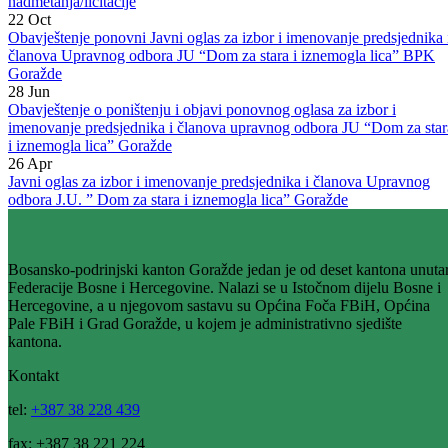
25
Apr
Javni oglas za podnošenje zahtjeva za kupovinu stanova u vlasništvu
Bosansko-podrinjskog kantona Goražde putem javnog
nadmetanja/licitacije
22
Oct
Obavještenje ponovni Javni oglas za izbor i imenovanje predsjednika 
članova Upravnog odbora JU “Dom za stara i iznemogla lica” BPK
Goražde
28
Jun
Obavještenje o poništenju i objavi ponovnog oglasa za izbor i
imenovanje predsjednika i članova upravnog odbora JU “Dom za star
i iznemogla lica” Goražde
26
Apr
Javni oglas za izbor i imenovanje predsjednika i članova Upravnog
odbora J.U. ” Dom za stara i iznemogla lica” Goražde