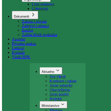
Organizacija
Uposlenici
Organizacije
Lista ustanova
Udruzenja
Dokumenti
Zakoni i propisi
Zahtjevi i obrasci
Budžet
Zaštita ličnih podataka
Apoteke
Privatna praksa
Linkovi
Kontakt
Vlada BPK
Aktuelno
Sve vijesti
Konkursi i oglasi
Javne nabavke
Obavještenja
Javni pozivi