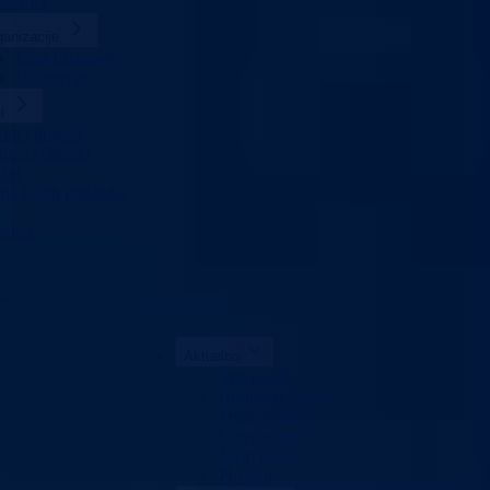
slenici
anizacije
Lista ustanova
Udruzenja
i
ni i propisi
jevi i obrasci
žet
ita ličnih podataka
raksa
K
Aktuelno
Sve vijesti
Konkursi i oglasi
Javne nabavke
Obavještenja
Javni pozivi
Projekti