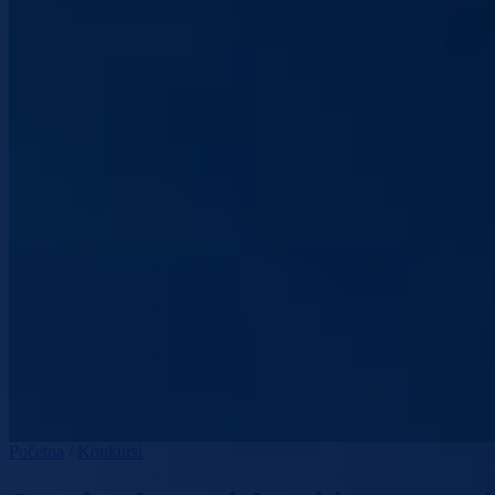
Početna
/
Konkursi