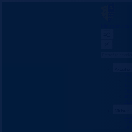
Ministarstvo za s
Aktuelno
Sve 
Konk
Jav
Oba
Javn
Proj
Ministars
Mini
Nad
Org