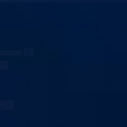
ocijalnu politiku,
zdravstvo, raseljena lica i izbjeglice
Bosansko-podrinj
vijesti
ursi i oglasi
ne nabavke
vještenja
i pozivi
ekti
tvo
star
ležnosti
anizacija