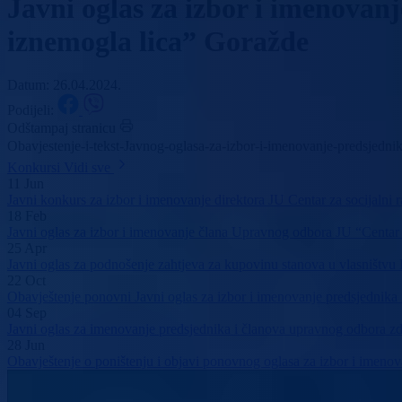
Javni oglas za izbor i imenovan
iznemogla lica” Goražde
Datum: 26.04.2024.
Podijeli:
Odštampaj stranicu
Obavjestenje-i-tekst-Javnog-oglasa-za-izbor-i-imenovanje-predsjedn
Konkursi
Vidi sve
11
Jun
Javni konkurs za izbor i imenovanje direktora JU Centar za socijaln
18
Feb
Javni oglas za izbor i imenovanje člana Upravnog odbora JU “Centar
25
Apr
Javni oglas za podnošenje zahtjeva za kupovinu stanova u vlasništv
22
Oct
Obavještenje ponovni Javni oglas za izbor i imenovanje predsjednik
04
Sep
Javni oglas za imenovanje predsjednika i članova upravnog odbora 
28
Jun
Obavještenje o poništenju i objavi ponovnog oglasa za izbor i imeno