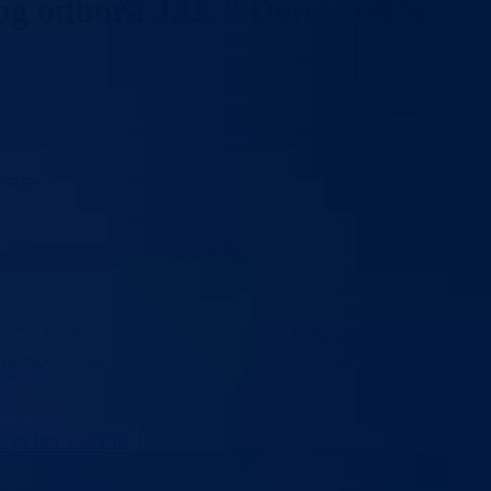
og odbora J.U. ” Dom za stara i
euzmi
cije
Goražde
mogla lica” Goražde