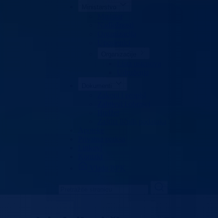
Ministarstvo
Ministar
Nadležnosti
Organizacija
Uposlenici
Organizacije
Lista ustanova
Udruženja
Dokumenti
Zakoni i propisi
Zahtjevi i obrasci
Budžet
Zaštita ličnih podataka
Apoteke
Privatna praksa
Linkovi
Kontakt
Vlada BPK