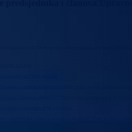
je predsjednika i članova Upravn
ika-i-clanova-UO-JU-Dom-za-stara-i-iznemogla-lica-Gorazde
|
PDF
Pr
i rad BPK-Goražde
 za socijalni rad” BPK Goražde
u Bosansko-podrinjskog kantona Goražde putem javnog nadmetanja/licita
a i članova Upravnog odbora JU “Dom za stara i iznemogla lica” BPK 
zdravstvenog osiguranja BPK-a Goražde
vanje predsjednika i članova upravnog odbora JU “Dom za stara i izne