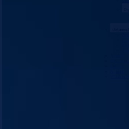
Upo
Org
Dokument
Zako
Zaht
Bud
Zašt
Apoteke
Privatna p
Linkovi
Kontakt
Vlada BP