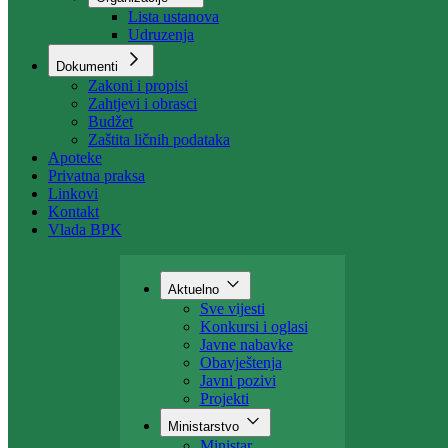
Organizacija
Uposlenici
Organizacije
Lista ustanova
Udruzenja
Dokumenti
Zakoni i propisi
Zahtjevi i obrasci
Budžet
Zaštita ličnih podataka
Apoteke
Privatna praksa
Linkovi
Kontakt
Vlada BPK
Aktuelno
Sve vijesti
Konkursi i oglasi
Javne nabavke
Obavještenja
Javni pozivi