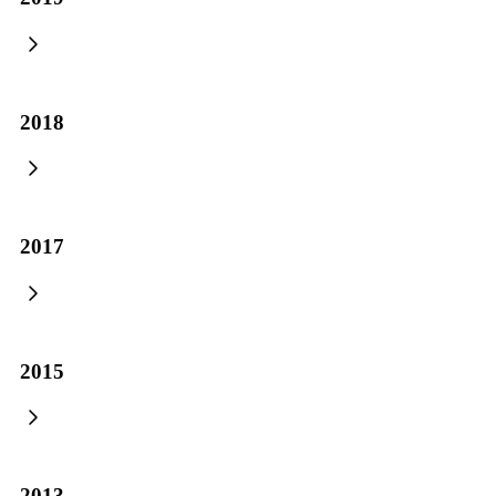
Javni konkurs za izbor i imenovanje direktora JU Centar za socijalni
rad BPK-Goražde
11.06.2026