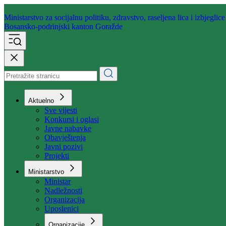
Ministarstvo za socijalnu politiku,
zdravstvo, raseljena lica i izbjeglice
Bosansko-podrinjski kanton Goražde
Aktuelno
Sve vijesti
Konkursi i oglasi
Javne nabavke
Obavještenja
Javni pozivi
Projekti
Ministarstvo
Ministar
Nadležnosti