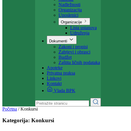
Projekti
Ministarstvo
Ministar
Nadležnosti
Organizacija
Uposlenici
Organizacije
Lista ustanova
Udruženja
Dokumenti
Zakoni i propisi
Zahtjevi i obrasci
Budžet
Zaštita ličnih podataka
Apoteke
Privatna praksa
Linkovi
Kontakt
Vlada BPK
Početna
/
Konkursi