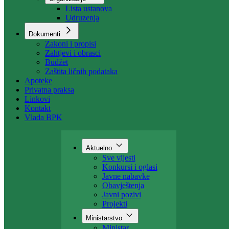
Organizacija
Uposlenici
Organizacije
Lista ustanova
Udruzenja
Dokumenti
Zakoni i propisi
Zahtjevi i obrasci
Budžet
Zaštita ličnih podataka
Apoteke
Privatna praksa
Linkovi
Kontakt
Vlada BPK
Aktuelno
Sve vijesti
Konkursi i oglasi
Javne nabavke
Obavještenja
Javni pozivi