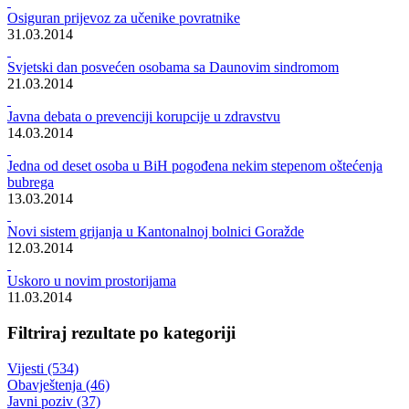
Rezultati pretrage za ""