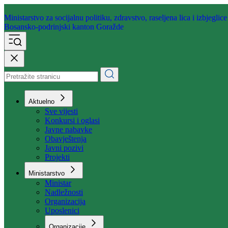
Ministarstvo za socijalnu politiku,
zdravstvo, raseljena lica i izbjeglice
Bosansko-podrinjski kanton Goražde
Aktuelno
Sve vijesti
Konkursi i oglasi
Javne nabavke
Obavještenja
Javni pozivi
Projekti
Ministarstvo
Ministar
Nadležnosti