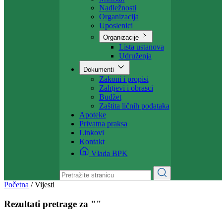
Projekti
Ministarstvo
Ministar
Nadležnosti
Organizacija
Uposlenici
Organizacije
Lista ustanova
Udruženja
Dokumenti
Zakoni i propisi
Zahtjevi i obrasci
Budžet
Zaštita ličnih podataka
Apoteke
Privatna praksa
Linkovi
Kontakt
Vlada BPK
Početna
/
Vijesti