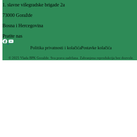
Svjetski dan posvećen osobama sa Daunovim sindromom
21.03.2014