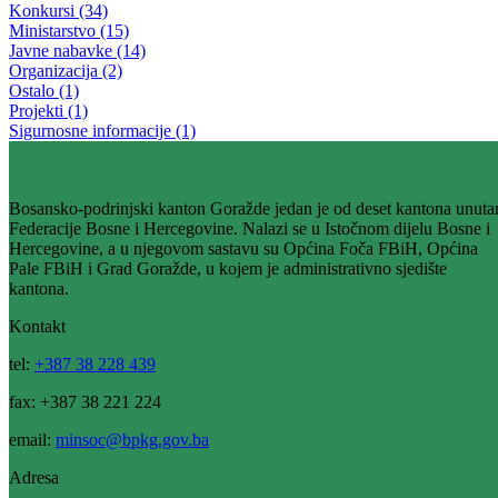
Osiguran prijevoz za učenike povratnike
31.03.2014